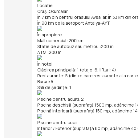
Locație
Oraș
:
Okurcalar
În 7 km din centrul orasului Avsallar. În 33 km din o
În 90 km de la aeroport Antalya-AYT
În apropiere
Mall comercial
:
200 km
Stație de autobuz sau metrou
:
200 m
ATM
:
200 m
În hotel
Clădirea principală: 1 (etaje: 6, lifturi: 4)
Restaurante: 5 (dintre care restaurante a la carte
Baruri: 5
Săli de ședințe: 1
Piscine pentru adulți: 2
Piscina deschisă (suprafață 1500 mp, adâncime 
Piscină interioară (suprafață 150 mp, adâncime 1
Piscine pentru copii
Interior / Exterior (suprafață 60 mp, adâncime 40