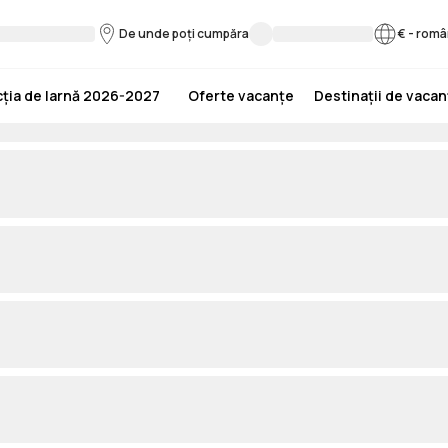
De unde poți cumpăra
€
-
româ
ția de Iarnă 2026-2027
Oferte vacanțe
Destinații de vaca