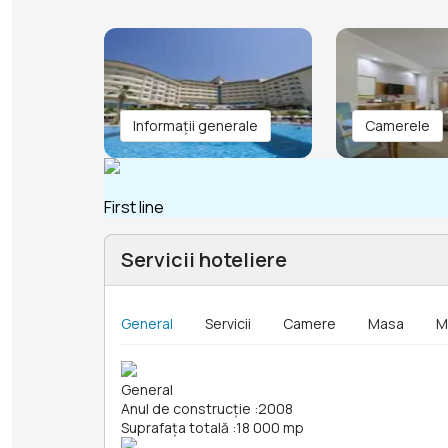
Informații generale
Camerele
First line
Servicii hoteliere
General
Servicii
Camere
Masa
M
General
Anul de construcție
:
2008
Suprafața totală
:
18 000 mp