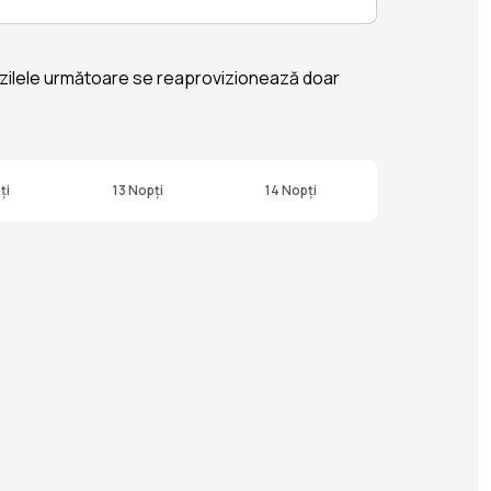
 În zilele următoare se reaprovizionează doar
ți
13 Nopți
14 Nopți