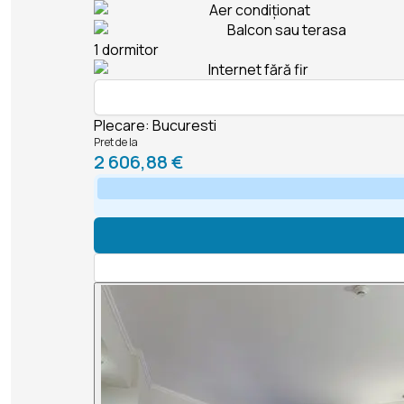
Aer condiționat
Balcon sau terasa
1 dormitor
Internet fără fir
Plecare
:
Bucuresti
Pret de la
2 606,88 €