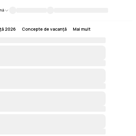
nă
nță 2026
Concepte de vacanță
Mai mult