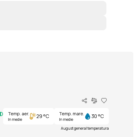
Temp. aer.
Temp. mare.
29 °C
30 °C
In medie
In medie
August general temperatura