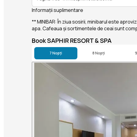
Informații suplimentare
** MINIBAR: În ziua sosirii, minibarul este aprov
apa. Cafeaua și sortimentele de ceai sunt complet
Book SAPHIR RESORT & SPA
7 Nopți
8 Nopți
9