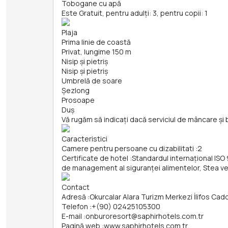
Tobogane cu apă
Este Gratuit, pentru adulți: 3, pentru copii: 1
Plaja
Prima linie de coastă
Privat, lungime 150 m
Nisip și pietriş
Nisip și pietriş
Umbrelă de soare
Șezlong
Prosoape
Duș
Vă rugăm să indicați dacă serviciul de mâncare și 
Caracteristici
Camere pentru persoane cu dizabilitati
:
2
Certificate de hotel
:
Standardul internațional ISO
de management al siguranței alimentelor, Stea v
Contact
Adresă
:
Okurcalar Alara Turizm Merkezi İlifos Ca
Telefon
:
+(90) 02425105300
E-mail
:
onburoresort@saphirhotels.com.tr
Pagină web
:
www.saphirhotels.com.tr