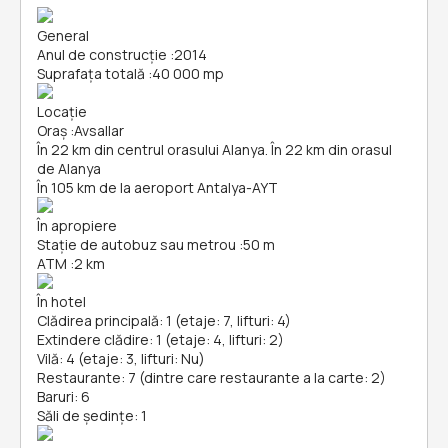
General
Anul de construcție
:
2014
Suprafața totală
:
40 000 mp
Locație
Oraș
:
Avsallar
În 22 km din centrul orasului Alanya. În 22 km din orasul
de Alanya
În 105 km de la aeroport Antalya-AYT
În apropiere
Stație de autobuz sau metrou
:
50 m
ATM
:
2 km
În hotel
Clădirea principală: 1 (etaje: 7, lifturi: 4)
Extindere clădire: 1 (etaje: 4, lifturi: 2)
Vilă: 4 (etaje: 3, lifturi: Nu)
Restaurante: 7 (dintre care restaurante a la carte: 2)
Baruri: 6
Săli de ședințe: 1