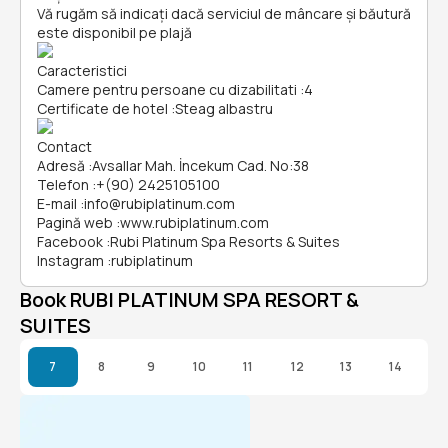
Vă rugăm să indicați dacă serviciul de mâncare și băutură
este disponibil pe plajă
Caracteristici
Camere pentru persoane cu dizabilitati
:
4
Certificate de hotel
:
Steag albastru
Contact
Adresă
:
Avsallar Mah. İncekum Cad. No:38
Telefon
:
+(90) 2425105100
E-mail
:
info@rubiplatinum.com
Pagină web
:
www.rubiplatinum.com
Facebook
:
Rubi Platinum Spa Resorts & Suites
Instagram
:
rubiplatinum
Book RUBI PLATINUM SPA RESORT &
SUITES
7
8
9
10
11
12
13
14