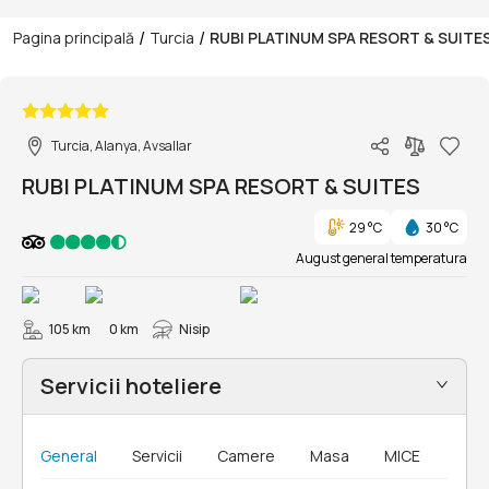
/
/
Pagina principală
Turcia
RUBI PLATINUM SPA RESORT & SUITE
1/158
Turcia, Alanya, Avsallar
RUBI PLATINUM SPA RESORT & SUITES
29 °C
30 °C
August general temperatura
105 km
0 km
Nisip
Servicii hoteliere
General
Servicii
Camere
Masa
MICE