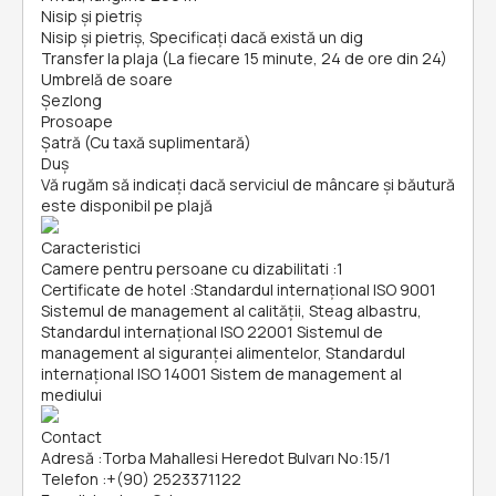
Nisip și pietriş
Nisip și pietriş, Specificați dacă există un dig
Transfer la plaja (La fiecare 15 minute, 24 de ore din 24)
Umbrelă de soare
Șezlong
Prosoape
Şatră (Cu taxă suplimentară)
Duș
Vă rugăm să indicați dacă serviciul de mâncare și băutură
este disponibil pe plajă
Caracteristici
Camere pentru persoane cu dizabilitati
:
1
Certificate de hotel
:
Standardul internațional ISO 9001
Sistemul de management al calității, Steag albastru,
Standardul internațional ISO 22001 Sistemul de
management al siguranței alimentelor, Standardul
internațional ISO 14001 Sistem de management al
mediului
Contact
Adresă
:
Torba Mahallesi Heredot Bulvarı No:15/1
Telefon
:
+(90) 2523371122