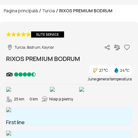
/
/
Pagina principală
Turcia
RIXOS PREMIUM BODRUM
1/179
ELITE SERVICE
Turcia, Bodrum, Kaynar
RIXOS PREMIUM BODRUM
27 °C
24 °C
June general temperatura
25 km
0 km
Nisip și pietriş
First line