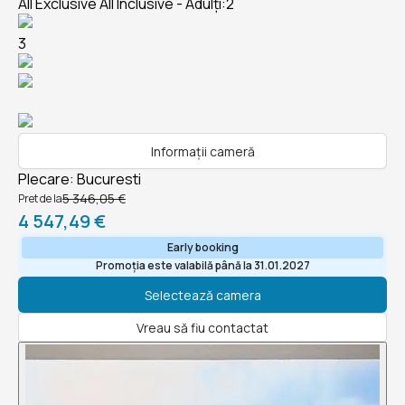
All Exclusive All Inclusive - Adulți:2
3
Informații cameră
Plecare
:
Bucuresti
5 346,05 €
Pret de la
4 547,49 €
Early booking
Promoția este valabilă până la 31.01.2027
Selectează camera
Vreau să fiu contactat