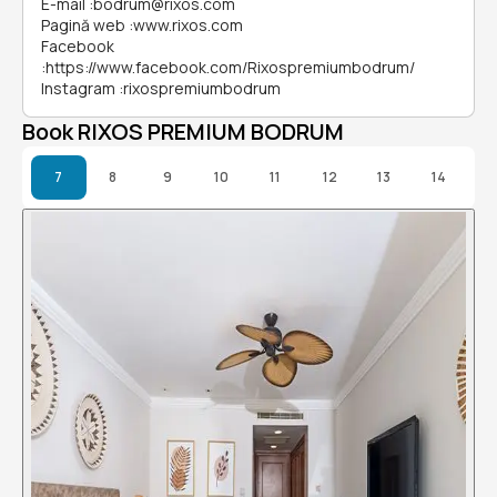
E-mail
:
bodrum@rixos.com
Pagină web
:
www.rixos.com
Facebook
:
https://www.facebook.com/Rixospremiumbodrum/
Instagram
:
rixospremiumbodrum
Book RIXOS PREMIUM BODRUM
7
8
9
10
11
12
13
14