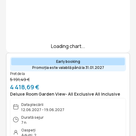
Loading chart...
Early booking
Promoția este valabilă până la 31.01.2027
Pret de la
5 191,49 €
4 418,69 €
Deluxe Room Garden View- All Exclusive All Inclusive
Data plecării
12.06.2027 - 19.06.2027
Durată sejur
7 n
Oaspeți
Adulți: 2