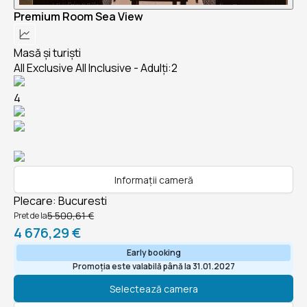
Premium Room Sea View
Masă și turiști
All Exclusive All Inclusive - Adulți:2
4
Informații cameră
Plecare
:
Bucuresti
5 500,61 €
Pret de la
4 676,29 €
Early booking
Promoția este valabilă până la 31.01.2027
Selectează camera