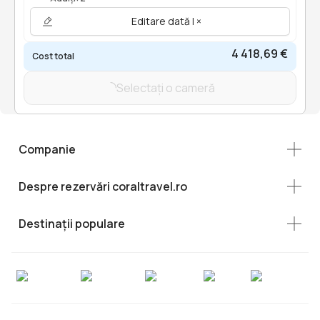
Editare dată | ×
4 418,69 €
Cost total
Selectați o cameră
Companie
Despre rezervări coraltravel.ro
Destinații populare