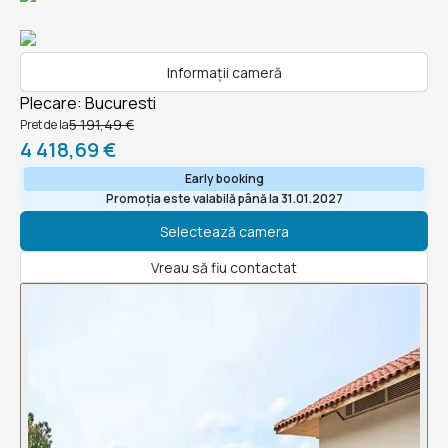
Informații cameră
Plecare
:
Bucuresti
5 191,49 €
Pret de la
4 418,69 €
Early booking
Promoția este valabilă până la 31.01.2027
Selectează camera
Vreau să fiu contactat