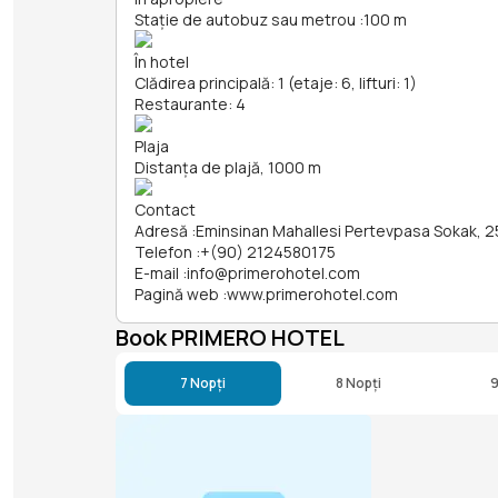
Stație de autobuz sau metrou
:
100 m
În hotel
Clădirea principală: 1 (etaje: 6, lifturi: 1)
Restaurante: 4
Plaja
Distanța de plajă, 1000 m
Contact
Adresă
:
Eminsinan Mahallesi Pertevpasa Sokak, 2
Telefon
:
+(90) 2124580175
E-mail
:
info@primerohotel.com
Pagină web
:
www.primerohotel.com
Book PRIMERO HOTEL
7 Nopți
8 Nopți
9