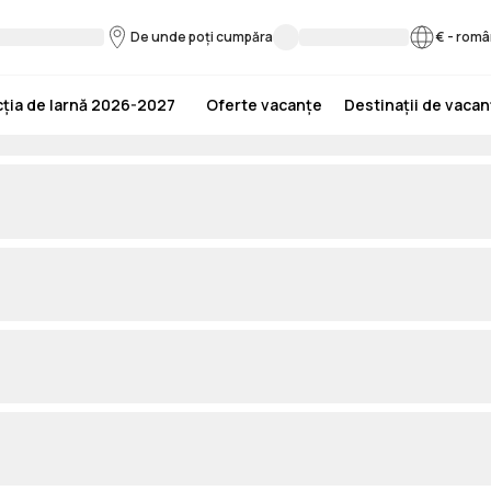
De unde poți cumpăra
€
-
româ
ția de Iarnă 2026-2027
Oferte vacanțe
Destinații de vaca