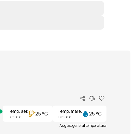
Temp. aer.
Temp. mare.
25 °C
25 °C
In medie
In medie
August general temperatura