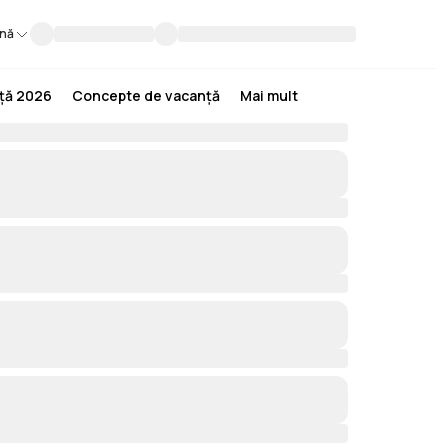
nă
nță 2026
Concepte de vacanță
Mai mult