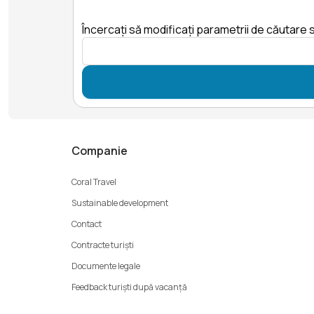
Încercați să modificați parametrii de căutare s
Companie
Coral Travel
Sustainable development
Contact
Contracte turiști
Documente legale
Feedback turiști după vacanță