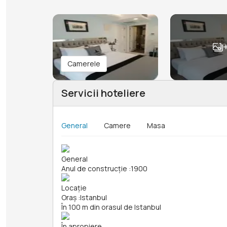
Camerele
Servicii hoteliere
General
Camere
Masa
General
Anul de construcție
:
1900
Locație
Oraș
:
Istanbul
În 100 m din orasul de Istanbul
În apropiere