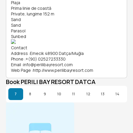
Plaja
Prima linie de coastă
Private, lungime 152 m
Sand
Sand
Parasol
Sunbed
Contact
Address
:
Emecik 48900 Datça/Muğla
Phone
:
+(90) 02527233330
Email
:
info@perilibayresort.com
Web Page
:
http://www.perilibayresort.com
Book PERILI BAY RESORT DATCA
7
8
9
10
11
12
13
14