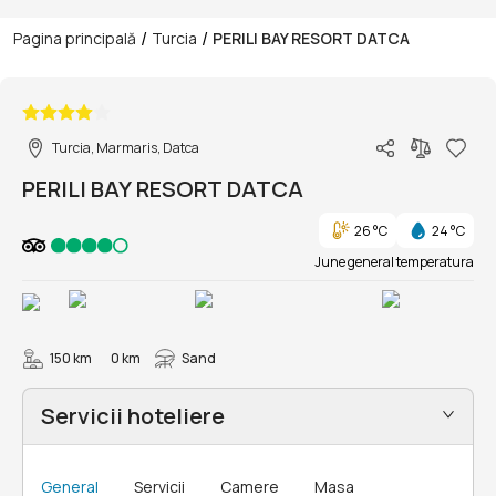
/
/
Pagina principală
Turcia
PERILI BAY RESORT DATCA
1/1
Turcia, Marmaris, Datca
PERILI BAY RESORT DATCA
26 °C
24 °C
June general temperatura
150 km
0 km
Sand
Servicii hoteliere
General
Servicii
Camere
Masa