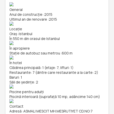
General
Anul de construcție
:
2015
Ultimul an de renovare
:
2015
Locație
Oraș
:
Istanbul
În 550 m din orasul de Istanbul
În apropiere
Stație de autobuz sau metrou
:
600 m
În hotel
Clădirea principală: 1 (etaje: 7, lifturi: 1)
Restaurante: 7 (dintre care restaurante a la carte: 2)
Baruri: 1
Săli de ședințe: 2
Piscine pentru adulți
Piscină interioară (suprafață 10 mp, adâncime 140 cm)
Contact
Adresă
:
ASMALI MESCIT MH.MESRUTIYET CD.NO:7