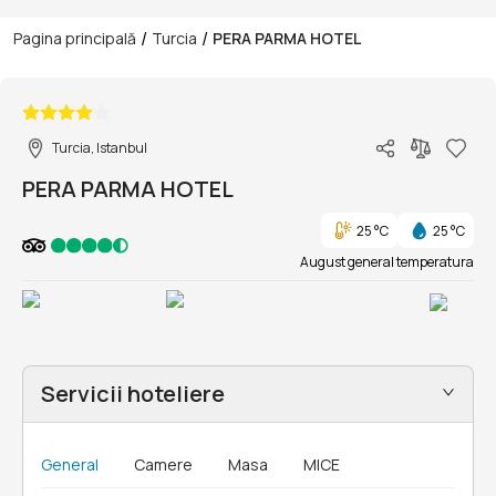
/
/
Pagina principală
Turcia
PERA PARMA HOTEL
1/1
Turcia, Istanbul
PERA PARMA HOTEL
25 °C
25 °C
August general temperatura
Servicii hoteliere
General
Camere
Masa
MICE