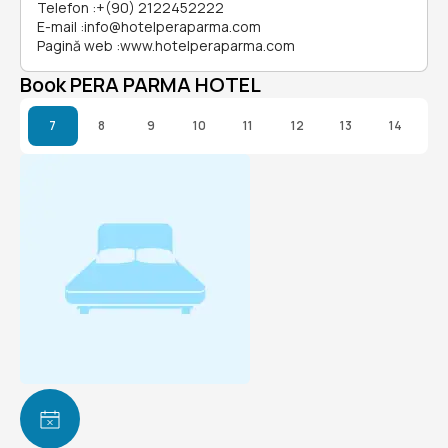
Telefon
:
+(90) 2122452222
E-mail
:
info@hotelperaparma.com
Pagină web
:
www.hotelperaparma.com
Book PERA PARMA HOTEL
7
8
9
10
11
12
13
14