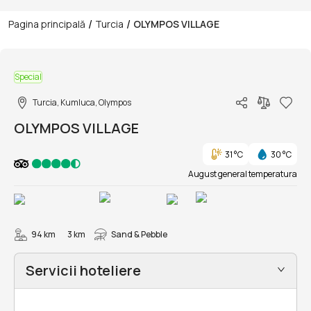
/
/
Pagina principală
Turcia
OLYMPOS VILLAGE
1/23
Special
Turcia, Kumluca, Olympos
OLYMPOS VILLAGE
31 °C
30 °C
August general temperatura
94 km
3 km
Sand & Pebble
Servicii hoteliere