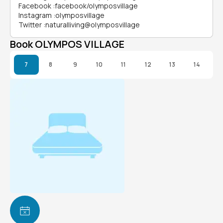
Facebook
:
facebook/olymposvillage
Instagram
:
olymposvillage
Twitter
:
naturalliving@olymposvillage
Book OLYMPOS VILLAGE
7
8
9
10
11
12
13
14