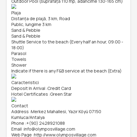
Outdoor Pool (suprafață 110 mp, adâncime 130-165 cm)
Plaja
Distanța de plajă, 3 km, Road
Public, lungime 3 km
Sand & Pebble
Sand & Pebble
Shuttle Service to the beach (Every half an hour, 09:00 -
18:00)
Parasol
Towels
Shower
Indicate if there is any F&B service at the beach (Extra)
Caracteristici
Deposit In Arrival
:
Credit Card
Hotel Certificates
:
Green Star
Contact
Address
:
Merkez Mahallesi, Yazır Köyü 07150
Kumluca/Antalya
Phone
:
+(90) 2428921088
Email
:
info@olymposvillage.com
Web Page
:
http://www.olymposvillage.com