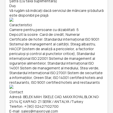
Şatră (Cu taxă suplimentară)
Duș
Vă rugăm să indicați dacă serviciul de mâncare și băutură
este disponibil pe plajă
Caracteristici
Camere pentru persoane cu dizabilitati
:
5
Depozit la sosire
:
Card de credit, Numerar
Certificate de hotel
:
Standardul internațional ISO 9001
Sistemul de management al calității, Steag albastru,
HACCP (sistem de analiză a pericolelor, a factorilor
periculoşi și control al punctelor critice), Standardul
internațional ISO 22001 Sistemul de management al
siguranței alimentelor, Standardul internațional ISO
14001 Sistem de management al mediului, Stea verde,
Standardul internațional ISO 27001 Sistem de securitate
a informațiilor, Green Star, ISO 14001 certified hotels and
restaurants, ISO 9001 certified hotels and restaurants
Contact
Adresă
:
BELEK MAH. İSKELE CAD. MAXX ROYAL BLOK NO:
21/14 İÇ KAPI NO: Z1 SERİK / ANTALYA /Тurkey
Telefon
:
+(90) 02427102700
E-mail
:
sales@maxxroyal.com