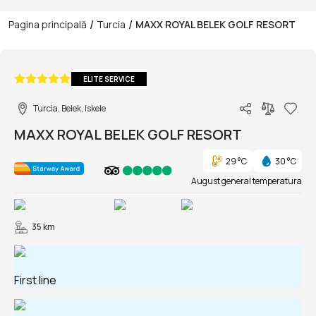
/
/
Pagina principală
Turcia
MAXX ROYAL BELEK GOLF RESORT
1/163
ELITE SERVICE
Turcia, Belek, Iskele
MAXX ROYAL BELEK GOLF RESORT
29 °C
30 °C
August general temperatura
35 km
First line