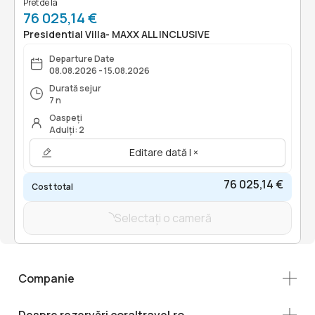
Pret de la
76 025,14 €
Presidential Villa- MAXX ALL INCLUSIVE
Departure Date
08.08.2026 - 15.08.2026
Durată sejur
7 n
Oaspeți
Adulți: 2
Editare dată | ×
76 025,14 €
Cost total
Selectați o cameră
Companie
Despre rezervări coraltravel.ro