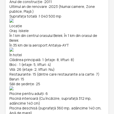
Anul de construcție
:
2011
Ultimul an de renovare
:
2023 (Numai camere, Zone
publice, Plajă )
Suprafața totală
:
1 040 500 mp
Locație
Oraș
:
Iskele
În 1 km din centrul orasului Belek. În 1 km din orasul de
Belek
În 35 km de la aeroport Antalya-AYT
În hotel
Clădirea principală: 1 (etaje: 8, lifturi: 8)
Bloc : 1 (etaje: 5, lifturi: 4)
Vilă: 26 (etaje: 2, lifturi: Nu)
Restaurante: 15 (dintre care restaurante a la carte: 7)
Baruri: 15
Săli de ședințe: 25
Piscine pentru adulți: 6
Piscină interioară (Cu încălzire, suprafață 312 mp,
adâncime 140 cm)
Piscina deschisă (suprafață 360 mp, adâncime 140 cm,
Apă de mare)