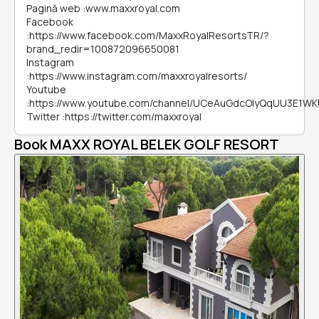
Pagină web
:
www.maxxroyal.com
Facebook
:
https://www.facebook.com/MaxxRoyalResortsTR/?
brand_redir=100872096650081
Instagram
:
https://www.instagram.com/maxxroyalresorts/
Youtube
:
https://www.youtube.com/channel/UCeAuGdcOIyQqUU3E1W
Twitter
:
https://twitter.com/maxxroyal
Book MAXX ROYAL BELEK GOLF RESORT