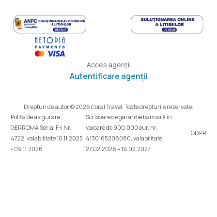
Acces agenții
Autentificare agenții
Drepturi de autor © 2026 Coral Travel. Toate drepturile rezervate.
Polița de asigurare
Scrisoare de garanție bancară în
GERROMA Seria IF-I Nr.
valoare de 900.000 eur, nr.
GDPR
4722, valabilitate 10.11.2025
4130165208080, valabilitate
- 09.11.2026
27.02.2026 – 19.02.2027