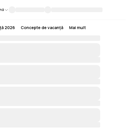
nă
nță 2026
Concepte de vacanță
Mai mult