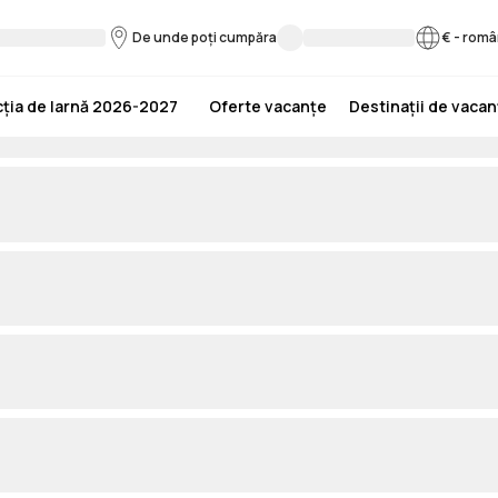
De unde poți cumpăra
€
-
româ
ția de Iarnă 2026-2027
Oferte vacanțe
Destinații de vaca