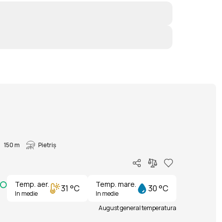
150 m
Pietriș
Temp. aer.
Temp. mare.
31 °C
30 °C
In medie
In medie
August general temperatura