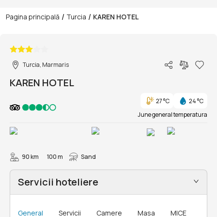
/
/
Pagina principală
Turcia
KAREN HOTEL
1/15
Turcia, Marmaris
KAREN HOTEL
27 °C
24 °C
June general temperatura
90 km
100 m
Sand
Servicii hoteliere
General
Servicii
Camere
Masa
MICE