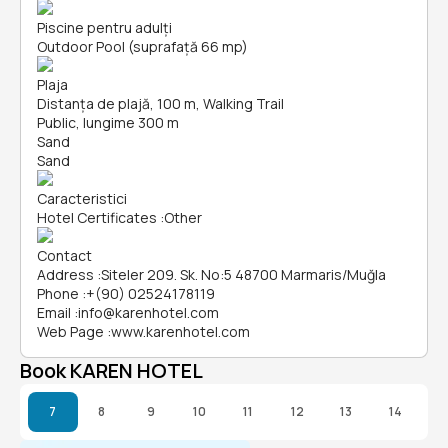
Piscine pentru adulți
Outdoor Pool (suprafață 66 mp)
Plaja
Distanța de plajă, 100 m, Walking Trail
Public, lungime 300 m
Sand
Sand
Caracteristici
Hotel Certificates
:
Other
Contact
Address
:
Siteler 209. Sk. No:5 48700 Marmaris/Muğla
Phone
:
+(90) 02524178119
Email
:
info@karenhotel.com
Web Page
:
www.karenhotel.com
Book KAREN HOTEL
7
8
9
10
11
12
13
14