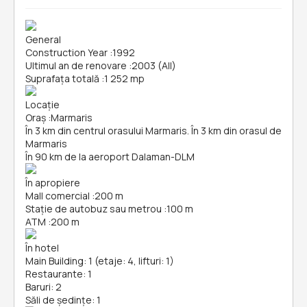
General
Construction Year
:
1992
Ultimul an de renovare
:
2003 (All)
Suprafața totală
:
1 252 mp
Locație
Oraș
:
Marmaris
În 3 km din centrul orasului Marmaris. În 3 km din orasul de
Marmaris
În 90 km de la aeroport Dalaman-DLM
În apropiere
Mall comercial
:
200 m
Stație de autobuz sau metrou
:
100 m
ATM
:
200 m
În hotel
Main Building: 1 (etaje: 4, lifturi: 1)
Restaurante: 1
Baruri: 2
Săli de ședințe: 1