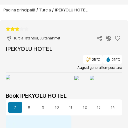
/
/
Pagina principală
Turcia
IPEKYOLU HOTEL
1/1
Turcia, Istanbul, Sultanahmet
IPEKYOLU HOTEL
25 °C
25 °C
August general temperatura
Book IPEKYOLU HOTEL
7
8
9
10
11
12
13
14