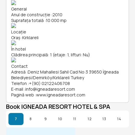
General
Anul de construcție
:
2010
Suprafața totală
:
10 000 mp
Locație
Oraș
:
Kirklareli
În hotel
Clădirea principală: 1 (etaje: 1, lifturi: Nu)
Contact
Adresă
:
Deniz Mahallesi Sahil Cad No:3 39650 İğneada
Belediyesi/Demirköy/Kırklareli Turkey
Telefon
:
+(90) 02122406708
E-mail
:
info@igneadaresort.com
Pagină web
:
www.igneadaresort.com
Book IGNEADA RESORT HOTEL & SPA
7
8
9
10
11
12
13
14