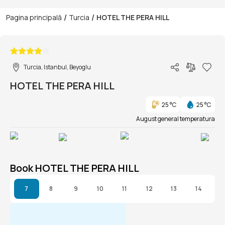
/
/
Pagina principală
Turcia
HOTEL THE PERA HILL
1/1
Turcia, Istanbul, Beyoglu
HOTEL THE PERA HILL
25 °C
25 °C
August general temperatura
Book HOTEL THE PERA HILL
7
8
9
10
11
12
13
14