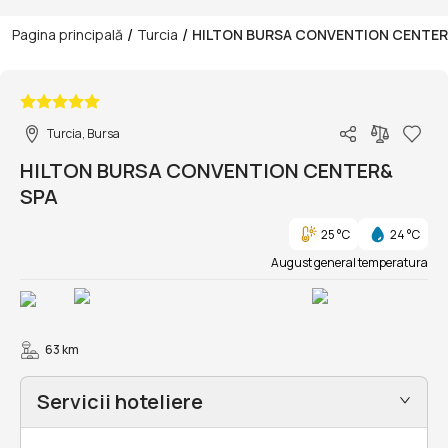
/
/
Pagina principală
Turcia
HILTON BURSA CONVENTION CENTER
1/8
Turcia, Bursa
HILTON BURSA CONVENTION CENTER&
SPA
25 °C
24 °C
August general temperatura
63 km
Servicii hoteliere