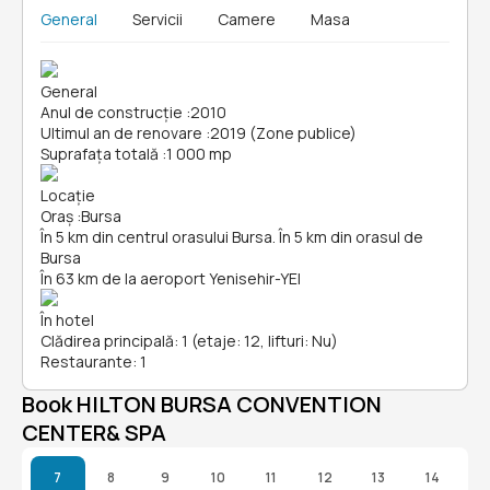
General
Servicii
Camere
Masa
General
Anul de construcție
:
2010
Ultimul an de renovare
:
2019 (Zone publice)
Suprafața totală
:
1 000 mp
Locație
Oraș
:
Bursa
În 5 km din centrul orasului Bursa. În 5 km din orasul de
Bursa
În 63 km de la aeroport Yenisehir-YEI
În hotel
Clădirea principală: 1 (etaje: 12, lifturi: Nu)
Restaurante: 1
Book HILTON BURSA CONVENTION
CENTER& SPA
7
8
9
10
11
12
13
14