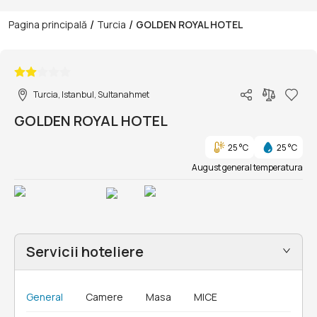
/
/
Pagina principală
Turcia
GOLDEN ROYAL HOTEL
1/36
Turcia, Istanbul, Sultanahmet
GOLDEN ROYAL HOTEL
25 °C
25 °C
August general temperatura
Servicii hoteliere
General
Camere
Masa
MICE