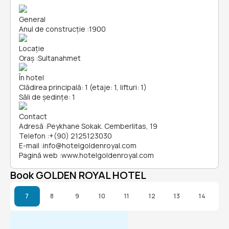
General
Anul de construcție
:
1900
Locație
Oraș
:
Sultanahmet
În hotel
Clădirea principală: 1 (etaje: 1, lifturi: 1)
Săli de ședințe: 1
Contact
Adresă
:
Peykhane Sokak. Cemberlitas, 19
Telefon
:
+(90) 2125123030
E-mail
:
info@hotelgoldenroyal.com
Pagină web
:
www.hotelgoldenroyal.com
Book GOLDEN ROYAL HOTEL
7
8
9
10
11
12
13
14