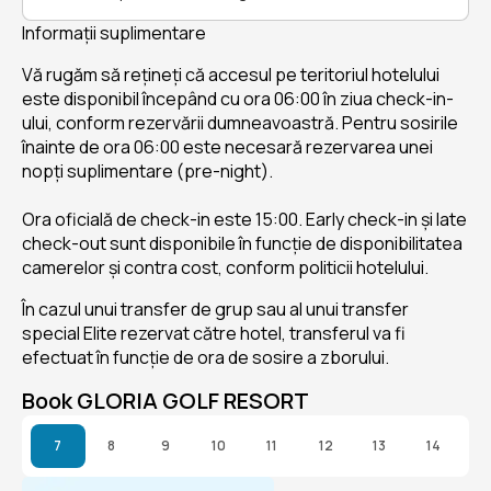
Informații suplimentare
Vă rugăm să rețineți că accesul pe teritoriul hotelului
este disponibil începând cu ora 06:00 în ziua check-in-
ului, conform rezervării dumneavoastră. Pentru sosirile
înainte de ora 06:00 este necesară rezervarea unei
nopți suplimentare (pre-night).
Ora oficială de check-in este 15:00. Early check-in și late
check-out sunt disponibile în funcție de disponibilitatea
camerelor și contra cost, conform politicii hotelului.
În cazul unui transfer de grup sau al unui transfer
special Elite rezervat către hotel, transferul va fi
efectuat în funcție de ora de sosire a zborului.
Book GLORIA GOLF RESORT
7
8
9
10
11
12
13
14