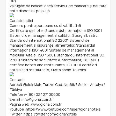
Duș
Vă rugăm să indicați dacă serviciul de mâncare și băutură
este disponibil pe plajă
Caracteristici
Camere pentru persoane cu dizabilitati
:
6
Certificate de hotel
:
Standardul internațional ISO 9001
Sistemul de management al calității, Steag albastru,
Standardul internațional ISO 22001 Sistemul de
management al siguranței alimentelor, Standardul
internațional ISO 14001 Sistem de management al
mediului, Altele , ISO 45001, Standardul internațional ISO
27001 Sistem de securitate a informațiilor, ISO 14001
certified hotels and restaurants, ISO 9001 certified
hotels and restaurants, Sustainable Toursim
Contact
Adresă
:
Belek Mah. Turizm Cad. No:68/7 Serik – Antalya /
Türkiye
Telefon
:
+(90) 02427100600
E-mail
:
info@gloria.com.tr
Pagină web
:
www.gloria.com.tr
Youtube
:
https://www.youtube.com/user/gloriahotels
Twitter
:
https://twitter.com/gloriahotels