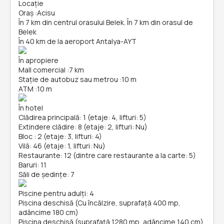
Locație
Oraș
:
Acisu
În 7 km din centrul orasului Belek. În 7 km din orasul de
Belek
În 40 km de la aeroport Antalya-AYT
În apropiere
Mall comercial
:
7 km
Stație de autobuz sau metrou
:
10 m
ATM
:
10 m
În hotel
Clădirea principală: 1 (etaje: 4, lifturi: 5)
Extindere clădire: 8 (etaje: 2, lifturi: Nu)
Bloc : 2 (etaje: 3, lifturi: 4)
Vilă: 46 (etaje: 1, lifturi: Nu)
Restaurante: 12 (dintre care restaurante a la carte: 5)
Baruri: 11
Săli de ședințe: 7
Piscine pentru adulți: 4
Piscina deschisă (Cu încălzire, suprafață 400 mp,
adâncime 180 cm)
Piscina deschisă (suprafață 1280 mp, adâncime 140 cm)