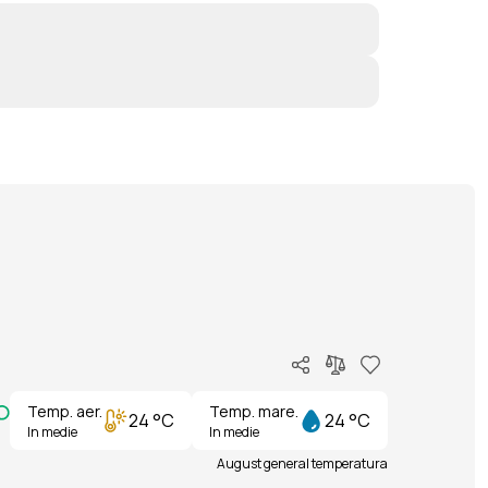
Temp. aer.
Temp. mare.
24 °C
24 °C
In medie
In medie
August general temperatura