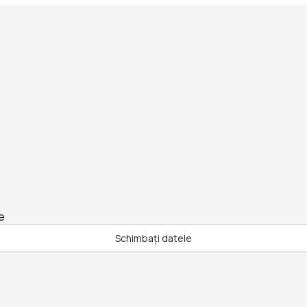
e
Schimbați datele