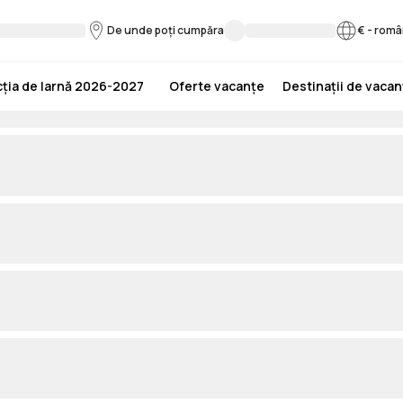
De unde poți cumpăra
€
-
româ
ția de Iarnă 2026-2027
Oferte vacanțe
Destinații de vaca