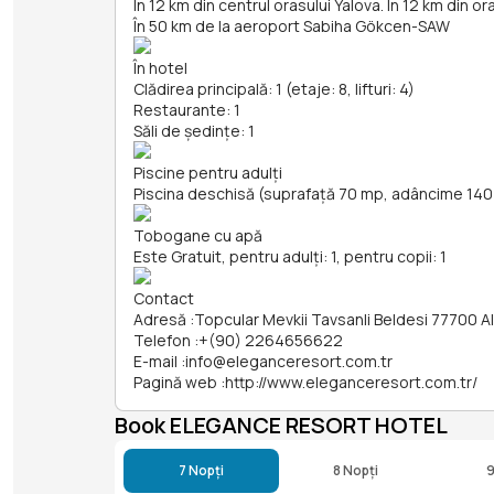
În 12 km din centrul orasului Yalova. În 12 km din o
În 50 km de la aeroport Sabiha Gökcen-SAW
În hotel
Clădirea principală: 1 (etaje: 8, lifturi: 4)
Restaurante: 1
Săli de ședințe: 1
Piscine pentru adulți
Piscina deschisă (suprafață 70 mp, adâncime 14
Tobogane cu apă
Este Gratuit, pentru adulți: 1, pentru copii: 1
Contact
Adresă
:
Topcular Mevkii Tavsanli Beldesi 77700 A
Telefon
:
+(90) 2264656622
E-mail
:
info@eleganceresort.com.tr
Pagină web
:
http://www.eleganceresort.com.tr/
Book ELEGANCE RESORT HOTEL
7 Nopți
8 Nopți
9