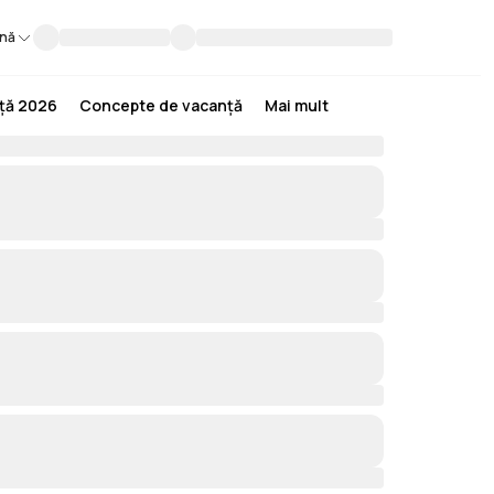
nă
nță 2026
Concepte de vacanță
Mai mult