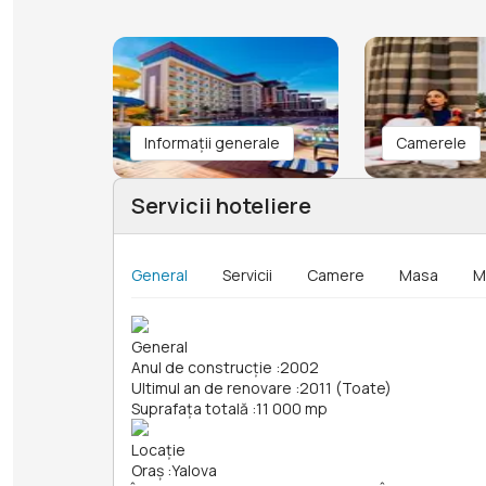
Informații generale
Camerele
Servicii hoteliere
General
Servicii
Camere
Masa
M
General
Anul de construcție
:
2002
Ultimul an de renovare
:
2011 (Toate)
Suprafața totală
:
11 000 mp
Locație
Oraș
:
Yalova