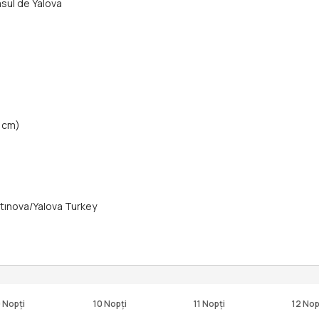
rasul de Yalova
0 cm)
ltınova/Yalova Turkey
 Nopți
10 Nopți
11 Nopți
12 Nop