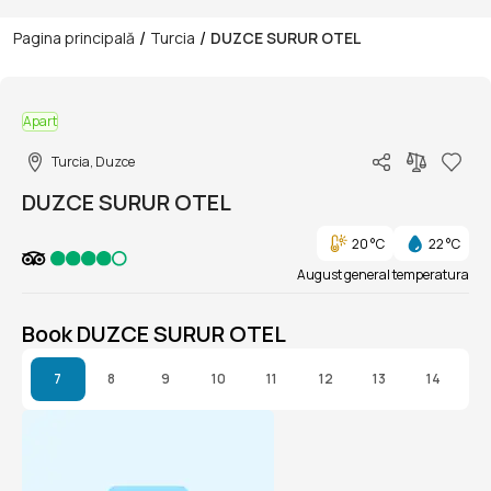
/
/
Pagina principală
Turcia
DUZCE SURUR OTEL
1/1
Apart
Turcia, Duzce
DUZCE SURUR OTEL
20 °C
22 °C
August general temperatura
Book DUZCE SURUR OTEL
7
8
9
10
11
12
13
14