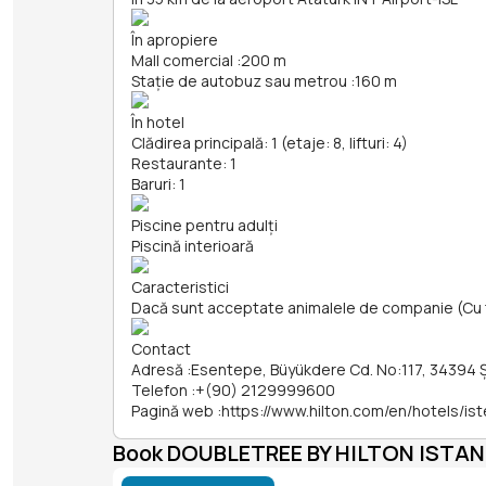
În apropiere
Mall comercial
:
200 m
Stație de autobuz sau metrou
:
160 m
În hotel
Clădirea principală: 1 (etaje: 8, lifturi: 4)
Restaurante: 1
Baruri: 1
Piscine pentru adulți
Piscină interioară
Caracteristici
Dacă sunt acceptate animalele de companie (Cu 
Contact
Adresă
:
Esentepe, Büyükdere Cd. No:117, 34394 Şi
Telefon
:
+(90) 2129999600
Pagină web
:
https://www.hilton.com/en/hotels/i
Book DOUBLETREE BY HILTON ISTA