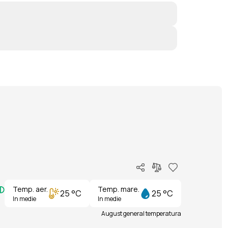
Temp. aer.
Temp. mare.
25 °C
25 °C
In medie
In medie
August general temperatura