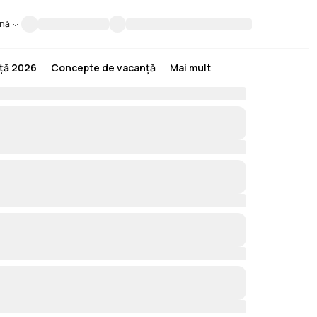
nă
nță 2026
Concepte de vacanță
Mai mult