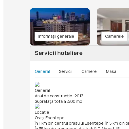
Informații generale
Camerele
Servicii hoteliere
General
Servicii
Camere
Masa
General
Anul de construcție
:
2013
Suprafața totală
:
500 mp
Locație
Oraș
:
Esentepe
În 1 km din centrul orasului Esentepe. În 5 km din o
În 35 km de la aeroport Ataturk INT Airport-ISL