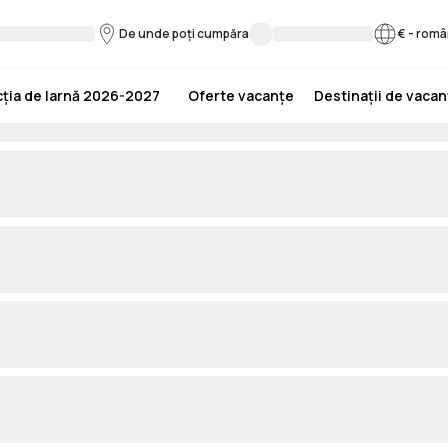
De unde poți cumpăra
€
-
româ
ția de Iarnă 2026-2027
Oferte vacanțe
Destinații de vaca