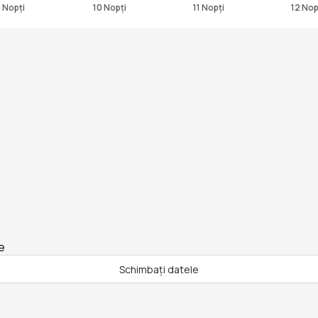
 Nopți
10 Nopți
11 Nopți
12 Nop
e
Schimbați datele