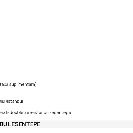
taxă suplimentară)
şli/İstanbul
stesdi-doubletree-istanbul-esentepe
NBUL ESENTEPE