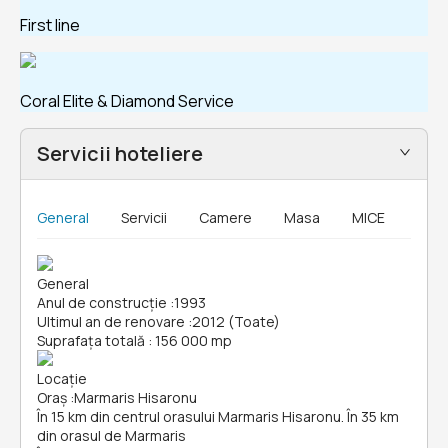
First line
Coral Elite & Diamond Service
Servicii hoteliere
General
Servicii
Camere
Masa
MICE
General
Anul de construcție
:
1993
Ultimul an de renovare
:
2012 (Toate)
Suprafața totală
:
156 000 mp
Locație
Oraș
:
Marmaris Hisaronu
În 15 km din centrul orasului Marmaris Hisaronu. În 35 km
din orasul de Marmaris