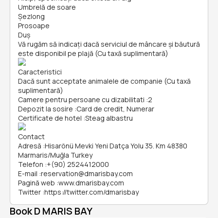
Umbrelă de soare
Șezlong
Prosoape
Duș
Vă rugăm să indicați dacă serviciul de mâncare și băutură
este disponibil pe plajă (Cu taxă suplimentară)
Caracteristici
Dacă sunt acceptate animalele de companie (Cu taxă
suplimentară)
Camere pentru persoane cu dizabilitati
:
2
Depozit la sosire
:
Card de credit, Numerar
Certificate de hotel
:
Steag albastru
Contact
Adresă
:
Hisarönü Mevki Yeni Datça Yolu 35. Km 48380
Marmaris/Muğla Turkey
Telefon
:
+(90) 2524412000
E-mail
:
reservation@dmarisbay.com
Pagină web
:
www.dmarisbay.com
Twitter
:
https://twitter.com/dmarisbay
Book D MARIS BAY