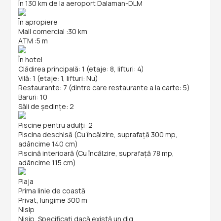
În 130 km de la aeroport Dalaman-DLM
În apropiere
Mall comercial
:
30 km
ATM
:
5 m
În hotel
Clădirea principală: 1 (etaje: 8, lifturi: 4)
Vilă: 1 (etaje: 1, lifturi: Nu)
Restaurante: 7 (dintre care restaurante a la carte: 5)
Baruri: 10
Săli de ședințe: 2
Piscine pentru adulți: 2
Piscina deschisă (Cu încălzire, suprafață 300 mp,
adâncime 140 cm)
Piscină interioară (Cu încălzire, suprafață 78 mp,
adâncime 115 cm)
Plaja
Prima linie de coastă
Privat, lungime 300 m
Nisip
Nisip, Specificați dacă există un dig