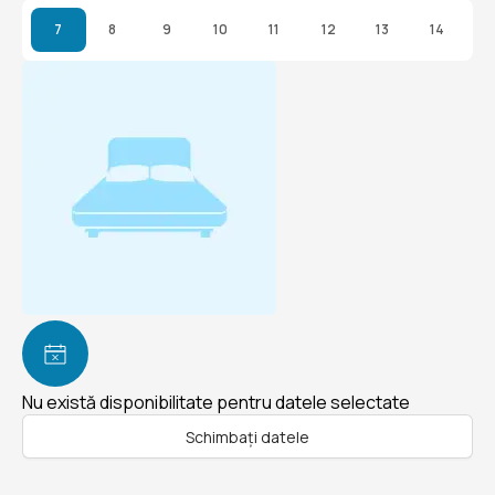
7
8
9
10
11
12
13
14
Nu există disponibilitate pentru datele selectate
Schimbați datele