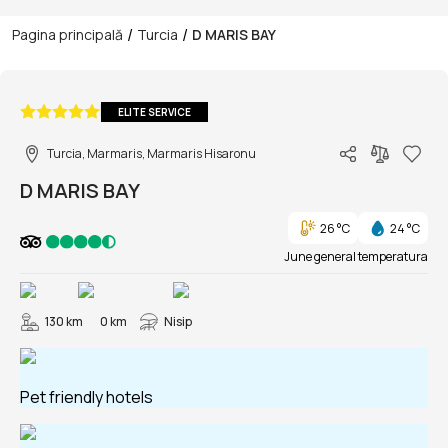
/
/
Pagina principală
Turcia
D MARIS BAY
1/59
ELITE SERVICE
Turcia, Marmaris, Marmaris Hisaronu
D MARIS BAY
26 °C
24 °C
June general temperatura
130 km
0 km
Nisip
Pet friendly hotels