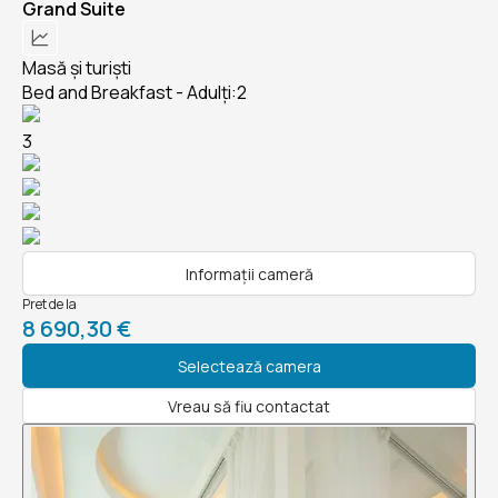
Grand Suite
Masă și turiști
Bed and Breakfast - Adulți:2
3
Informații cameră
Pret de la
8 690,30 €
Selectează camera
Vreau să fiu contactat