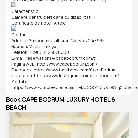
Caracteristici
Camere pentru persoane cu dizabilitati
:
1
Certificate de hotel
:
Altele
Contact
Adresă
:
Gündoğan Kızılburun Cd. No:72 48965
Bodrum/Muğla Türkiye
Telefon
:
+(90) 2523870600
E-mail
:
reservations@capebodrum.com.tr
Pagină web
:
http://www.capebodrum.com/
Facebook
:
https://www.facebook.com/CapeBodrum
Instagram
:
https://www.instagram.com/capebodrum/
Youtube
:
https://www.youtube.com/channel/UCQQYULyKn9SHj0ldSVnE
Book CAPE BODRUM LUXURY HOTEL &
BEACH