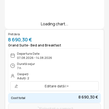
Loading chart...
Pret de la
8 690,30 €
Grand Suite- Bed and Breakfast
Departure Date
07.08.2026 - 14.08.2026
Durată sejur
7 n
Oaspeți
Adulți: 2
Editare dată | ×
8 690,30 €
Cost total
Selectați o cameră