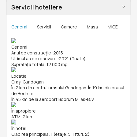
Servicii hoteliere
General
Servicii
Camere
Masa
MICE
General
Anul de construcție
:
2015
Ultimul an de renovare
:
2021 (Toate)
Suprafața totală
:
12 000 mp
Locație
Oraș
:
Gundogan
În 2 km din centrul orasului Gundogan. În 19 km din orasul
de Bodrum
În 45 km de la aeroport Bodrum Milas-BJV
În apropiere
ATM
:
2 km
În hotel
Clădirea principală: 1 (etaje: 5, lifturi: 2)