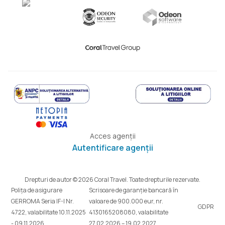
Acces agenții
Autentificare agenții
Drepturi de autor © 2026 Coral Travel. Toate drepturile rezervate.
Polița de asigurare
Scrisoare de garanție bancară în
GERROMA Seria IF-I Nr.
valoare de 900.000 eur, nr.
GDPR
4722, valabilitate 10.11.2025
4130165208080, valabilitate
- 09.11.2026
27.02.2026 – 19.02.2027