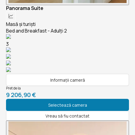
Panorama Suite
Masă și turiști
Bed and Breakfast - Adulți:2
3
Informații cameră
Pret de la
9 206,90 €
Selectează camera
Vreau să fiu contactat