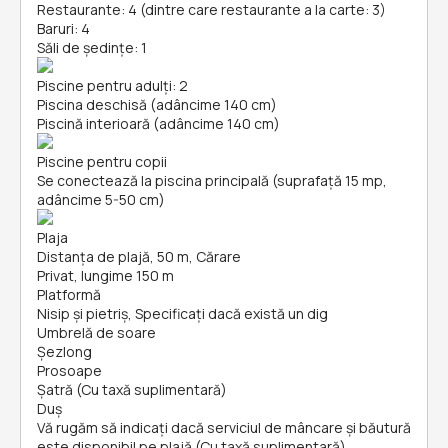
Restaurante: 4 (dintre care restaurante a la carte: 3)
Baruri: 4
Săli de ședințe: 1
Piscine pentru adulți: 2
Piscina deschisă (adâncime 140 cm)
Piscină interioară (adâncime 140 cm)
Piscine pentru copii
Se conectează la piscina principală (suprafață 15 mp,
adâncime 5-50 cm)
Plaja
Distanța de plajă, 50 m, Cărare
Privat, lungime 150 m
Platformă
Nisip și pietriş, Specificați dacă există un dig
Umbrelă de soare
Șezlong
Prosoape
Şatră (Cu taxă suplimentară)
Duș
Vă rugăm să indicați dacă serviciul de mâncare și băutură
este disponibil pe plajă (Cu taxă suplimentară)