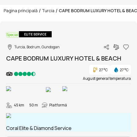
/
/
Pagina principală
Turcia
CAPE BODRUM LUXURY HOTEL & BEA
1/99
Special
ELITE SERVICE
Turcia, Bodrum, Gundogan
CAPE BODRUM LUXURY HOTEL & BEACH
27 °C
27 °C
August general temperatura
45 km
50 m
Platformă
Coral Elite & Diamond Service