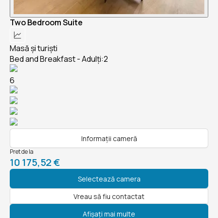
Two Bedroom Suite
Masă și turiști
Bed and Breakfast - Adulți:2
6
Informații cameră
Pret de la
10 175,52 €
Selectează camera
Vreau să fiu contactat
Afișați mai multe