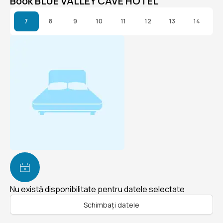
Book BLUE VALLEY CAVE HOTEL
7
8
9
10
11
12
13
14
Nu există disponibilitate pentru datele selectate
Schimbați datele