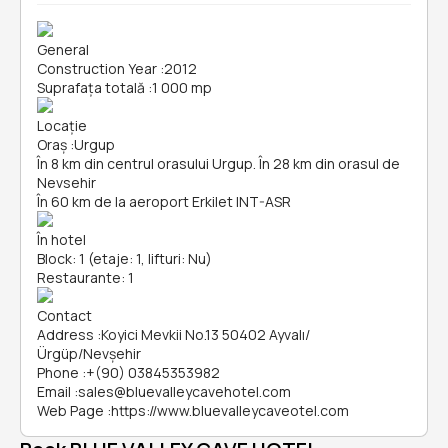
General
Construction Year
:
2012
Suprafața totală
:
1 000 mp
Locație
Oraș
:
Urgup
În 8 km din centrul orasului Urgup. În 28 km din orasul de
Nevsehir
În 60 km de la aeroport Erkilet INT-ASR
În hotel
Block: 1 (etaje: 1, lifturi: Nu)
Restaurante: 1
Contact
Address
:
Koyici Mevkii No.13 50402 Ayvalı/
Ürgüp/Nevşehir
Phone
:
+(90) 03845353982
Email
:
sales@bluevalleycavehotel.com
Web Page
:
https://www.bluevalleycaveotel.com