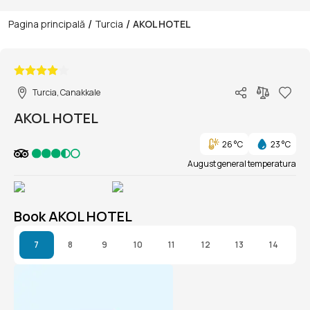
/
/
Pagina principală
Turcia
AKOL HOTEL
1/1
Turcia, Canakkale
AKOL HOTEL
26 °C
23 °C
August general temperatura
Book AKOL HOTEL
7
8
9
10
11
12
13
14