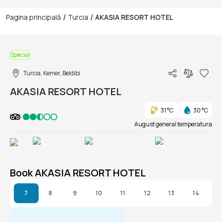
/
/
Pagina principală
Turcia
AKASIA RESORT HOTEL
1/1
Special
Turcia, Kemer, Beldibi
AKASIA RESORT HOTEL
31 °C
30 °C
August general temperatura
Book AKASIA RESORT HOTEL
7
8
9
10
11
12
13
14