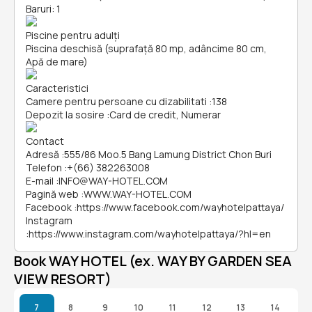
Baruri: 1
Piscine pentru adulți
Piscina deschisă (suprafață 80 mp, adâncime 80 cm,
Apă de mare)
Caracteristici
Camere pentru persoane cu dizabilitati
:
138
Depozit la sosire
:
Card de credit, Numerar
Contact
Adresă
:
555/86 Moo.5 Bang Lamung District Chon Buri
Telefon
:
+(66) 382263008
E-mail
:
INFO@WAY-HOTEL.COM
Pagină web
:
WWW.WAY-HOTEL.COM
Facebook
:
https://www.facebook.com/wayhotelpattaya/
Instagram
:
https://www.instagram.com/wayhotelpattaya/?hl=en
Book WAY HOTEL (ex. WAY BY GARDEN SEA
VIEW RESORT)
7
8
9
10
11
12
13
14