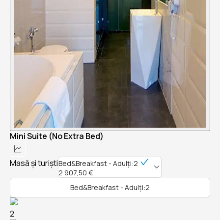
Mini Suite (No Extra Bed)
Masă și turiști
Bed&Breakfast - Adulți:2
2 907,50 €
Bed&Breakfast - Adulți:2
2