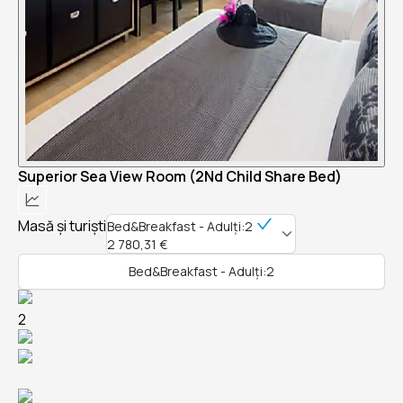
Superior Sea View Room (2Nd Child Share Bed)
Masă și turiști
Bed&Breakfast - Adulți:2
2 780,31 €
Bed&Breakfast - Adulți:2
2