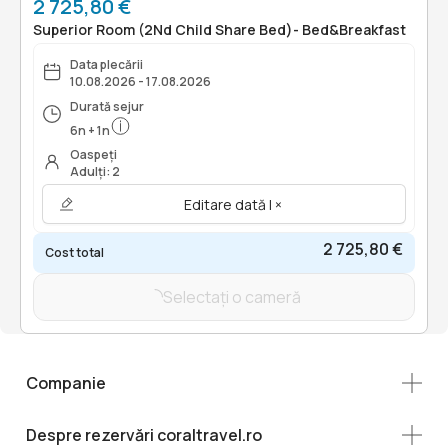
2 725,80 €
Superior Room (2Nd Child Share Bed)- Bed&Breakfast
Data plecării
10.08.2026 - 17.08.2026
Durată sejur
6
n
+
1
n
Oaspeți
Adulți: 2
Editare dată | ×
2 725,80 €
Cost total
Selectați o cameră
Companie
Despre rezervări coraltravel.ro