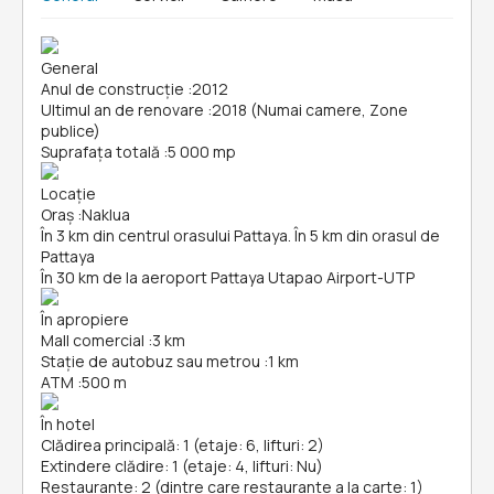
General
Anul de construcție
:
2012
Ultimul an de renovare
:
2018 (Numai camere, Zone
publice)
Suprafața totală
:
5 000 mp
Locație
Oraș
:
Naklua
În 3 km din centrul orasului Pattaya. În 5 km din orasul de
Pattaya
În 30 km de la aeroport Pattaya Utapao Airport-UTP
În apropiere
Mall comercial
:
3 km
Stație de autobuz sau metrou
:
1 km
ATM
:
500 m
În hotel
Clădirea principală: 1 (etaje: 6, lifturi: 2)
Extindere clădire: 1 (etaje: 4, lifturi: Nu)
Restaurante: 2 (dintre care restaurante a la carte: 1)