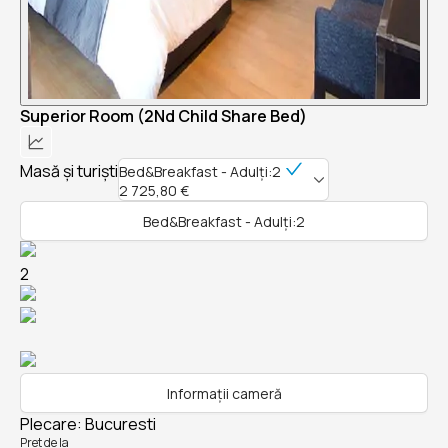
Superior Room (2Nd Child Share Bed)
Masă și turiști
Bed&Breakfast - Adulți:2
2 725,80 €
Bed&Breakfast - Adulți:2
2
Informații cameră
Plecare
:
Bucuresti
Pret de la