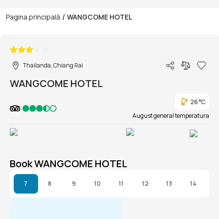
/
Pagina principală
WANGCOME HOTEL
1/1
Thailanda, Chiang Rai
WANGCOME HOTEL
26 °C
August general temperatura
Book WANGCOME HOTEL
7
8
9
10
11
12
13
14