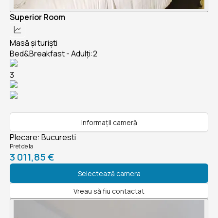
Superior Room
Masă și turiști
Bed&Breakfast - Adulți:2
3
Informații cameră
Plecare
:
Bucuresti
Pret de la
3 011,85 €
Selectează camera
Vreau să fiu contactat