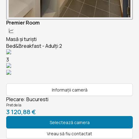
Premier Room
Masă și turiști
Bed&Breakfast - Adulți:2
3
Informații cameră
Plecare
:
Bucuresti
Pret de la
3 120,88 €
Selectează camera
Vreau să fiu contactat