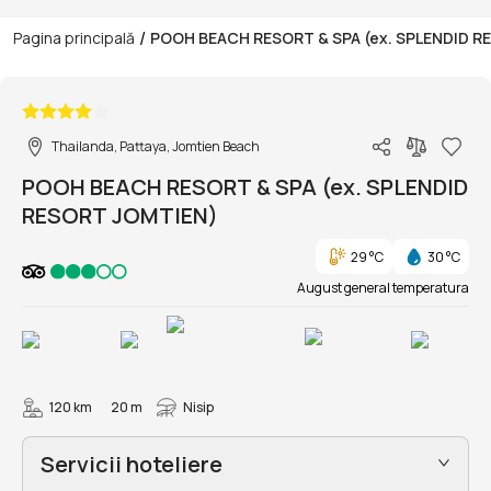
/
Pagina principală
POOH BEACH RESORT & SPA (ex. SPLENDID R
1/75
Thailanda, Pattaya, Jomtien Beach
POOH BEACH RESORT & SPA (ex. SPLENDID
RESORT JOMTIEN)
29 °C
30 °C
August general temperatura
120 km
20 m
Nisip
Servicii hoteliere