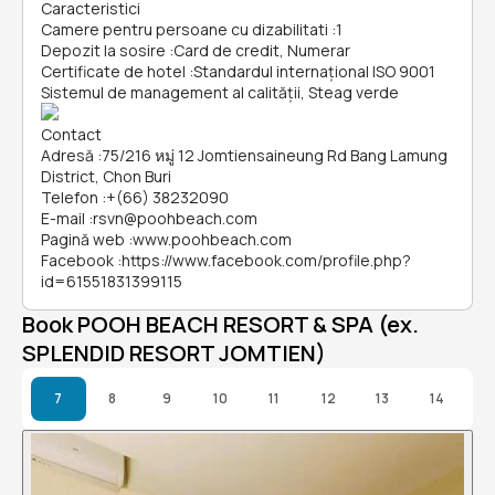
Caracteristici
Camere pentru persoane cu dizabilitati
:
1
Depozit la sosire
:
Card de credit, Numerar
Certificate de hotel
:
Standardul internațional ISO 9001
Sistemul de management al calității, Steag verde
Contact
Adresă
:
75/216 หมู่ 12 Jomtiensaineung Rd Bang Lamung
District, Chon Buri
Telefon
:
+(66) 38232090
E-mail
:
rsvn@poohbeach.com
Pagină web
:
www.poohbeach.com
Facebook
:
https://www.facebook.com/profile.php?
id=61551831399115
Book POOH BEACH RESORT & SPA (ex.
SPLENDID RESORT JOMTIEN)
7
8
9
10
11
12
13
14