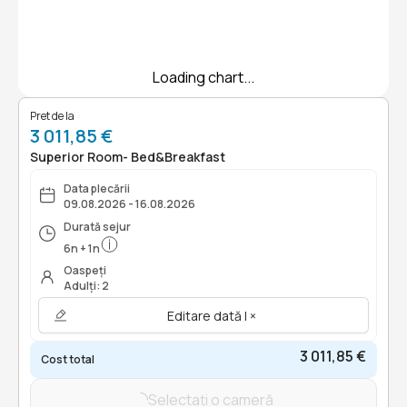
Loading chart...
Pret de la
3 011,85 €
Superior Room- Bed&Breakfast
Data plecării
09.08.2026 - 16.08.2026
Durată sejur
6
n
+
1
n
Oaspeți
Adulți: 2
Editare dată | ×
3 011,85 €
Cost total
Selectați o cameră