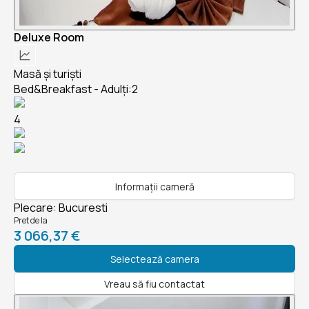
Deluxe Room
Masă și turiști
Bed&Breakfast - Adulți:2
4
Informații cameră
Plecare
:
Bucuresti
Pret de la
3 066,37 €
Selectează camera
Vreau să fiu contactat