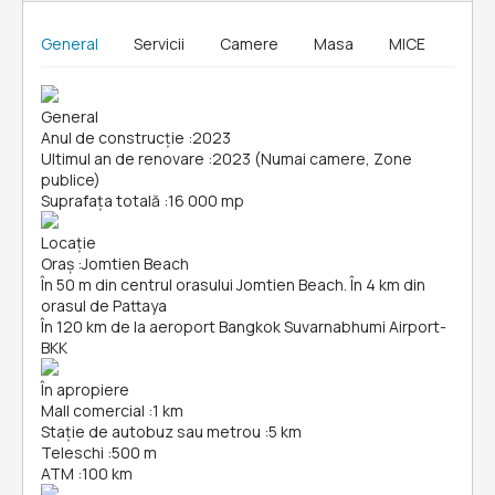
General
Servicii
Camere
Masa
MICE
General
Anul de construcție
:
2023
Ultimul an de renovare
:
2023 (Numai camere, Zone
publice)
Suprafața totală
:
16 000 mp
Locație
Oraș
:
Jomtien Beach
În 50 m din centrul orasului Jomtien Beach. În 4 km din
orasul de Pattaya
În 120 km de la aeroport Bangkok Suvarnabhumi Airport-
BKK
În apropiere
Mall comercial
:
1 km
Stație de autobuz sau metrou
:
5 km
Teleschi
:
500 m
ATM
:
100 km