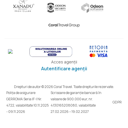
Acces agenții
Autentificare agenții
Drepturi de autor © 2026 Coral Travel. Toate drepturile rezervate.
Polița de asigurare
Scrisoare de garanție bancară în
GERROMA Seria IF-I Nr.
valoare de 900.000 eur, nr.
GDPR
4722, valabilitate 10.11.2025
4130165208080, valabilitate
- 09.11.2026
27.02.2026 – 19.02.2027