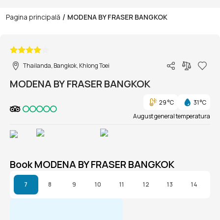
/
Pagina principală
MODENA BY FRASER BANGKOK
1/1
Thailanda, Bangkok, Khlong Toei
MODENA BY FRASER BANGKOK
29 °C
31 °C
August general temperatura
Book MODENA BY FRASER BANGKOK
7
8
9
10
11
12
13
14