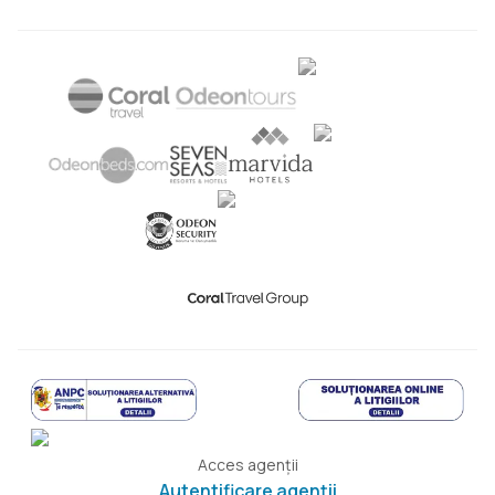
Acces agenții
Autentificare agenții