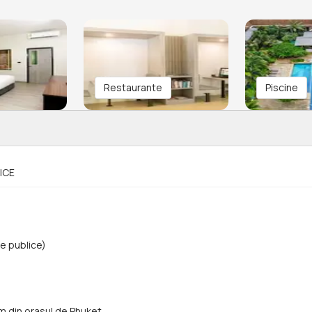
Restaurante
Piscine
ICE
e publice)
km din orasul de Phuket