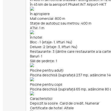
În 45 km de la aeroport Phuket INT Airport-HKT
În apropiere
Mall comercial
:
800 m
Stație de autobuz sau metrou
:
400 m
ATM
:
1 m
În hotel
Bloc : 1 (etaje: 1, lifturi: Nu)
Deluxe: 2 (etaje: 3, lifturi: Nu)
Restaurante: 3 (dintre care restaurante a la carte:
Baruri: 1
Săli de ședințe: 1
Piscine pentru adulți
Piscina deschisă (suprafață 237 mp, adâncime 1
Piscine pentru copii
Piscina deschisă (suprafață 65 mp, adâncime 80
Caracteristici
Depozit la sosire
:
Card de credit, Numerar
Certificate de hotel
:
Altele