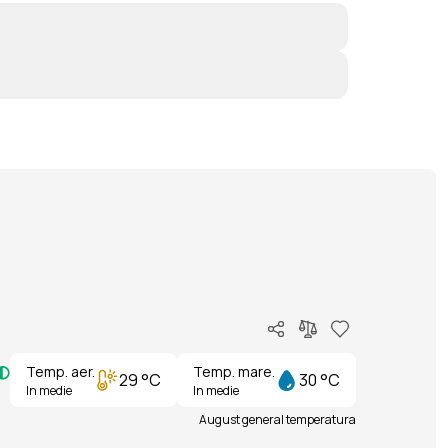
Temp. aer.
Temp. mare.
29 °C
30 °C
In medie
In medie
August general temperatura