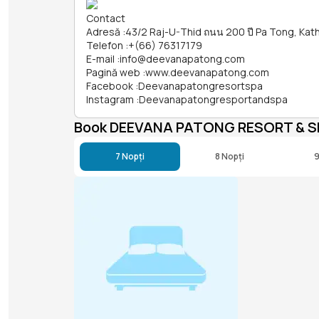
Contact
Adresă
:
43/2 Raj-U-Thid ถนน 200 ปี Pa Tong, Kath
Telefon
:
+(66) 76317179
E-mail
:
info@deevanapatong.com
Pagină web
:
www.deevanapatong.com
Facebook
:
Deevanapatongresortspa
Instagram
:
Deevanapatongresportandspa
Book DEEVANA PATONG RESORT & S
7 Nopți
8 Nopți
9