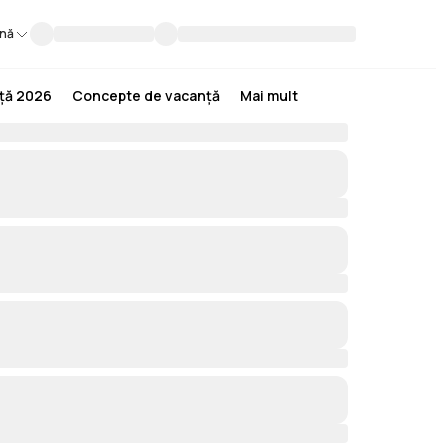
nă
nță 2026
Concepte de vacanță
Mai mult