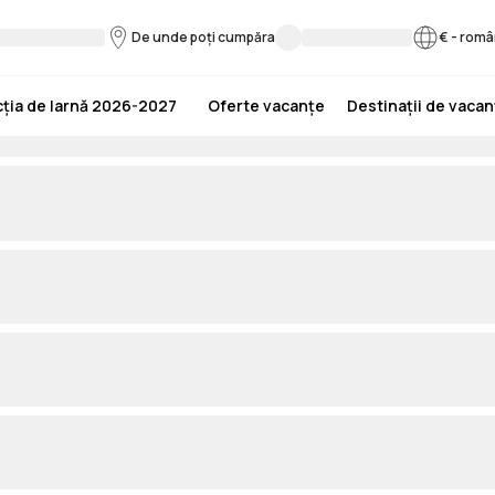
De unde poți cumpăra
€
-
româ
ția de Iarnă 2026-2027
Oferte vacanțe
Destinații de vaca