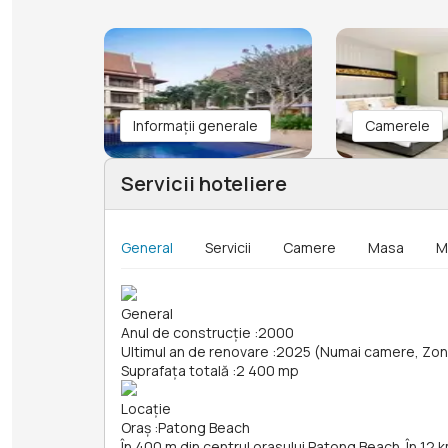
Informații generale
Camerele
Servicii hoteliere
General
Servicii
Camere
Masa
M
General
Anul de construcție
:
2000
Ultimul an de renovare
:
2025 (Numai camere, Zon
Suprafața totală
:
2 400 mp
Locație
Oraș
:
Patong Beach
În 400 m din centrul orasului Patong Beach. În 12 