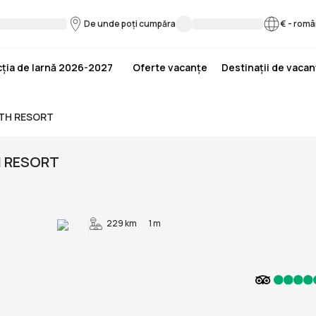
De unde poți cumpăra
€
-
româ
ția de Iarnă 2026-2027
Oferte vacanțe
Destinații de vaca
LTH RESORT
 RESORT
229 km
1 m