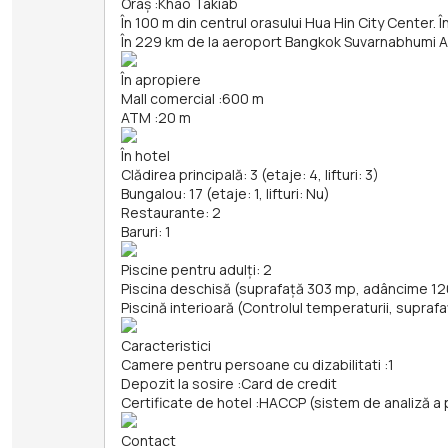
Oraș
:
Khao Takiab
În 100 m din centrul orasului Hua Hin City Center.
În 229 km de la aeroport Bangkok Suvarnabhumi A
În apropiere
Mall comercial
:
600 m
ATM
:
20 m
În hotel
Clădirea principală: 3 (etaje: 4, lifturi: 3)
Bungalou: 17 (etaje: 1, lifturi: Nu)
Restaurante: 2
Baruri: 1
Piscine pentru adulți: 2
Piscina deschisă (suprafață 303 mp, adâncime 1
Piscină interioară (Controlul temperaturii, supr
Caracteristici
Camere pentru persoane cu dizabilitati
:
1
Depozit la sosire
:
Card de credit
Certificate de hotel
:
HACCP (sistem de analiză a per
Contact