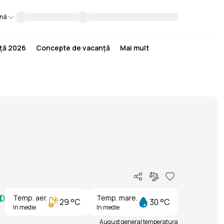
nă
nță 2026
Concepte de vacanță
Mai mult
Temp. aer.
Temp. mare.
29 °C
30 °C
In medie
In medie
August general temperatura