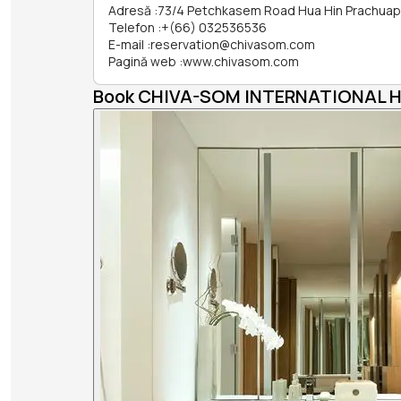
Adresă
:
73/4 Petchkasem Road Hua Hin Prachuap 
Telefon
:
+(66) 032536536
E-mail
:
reservation@chivasom.com
Pagină web
:
www.chivasom.com
Book CHIVA-SOM INTERNATIONAL 