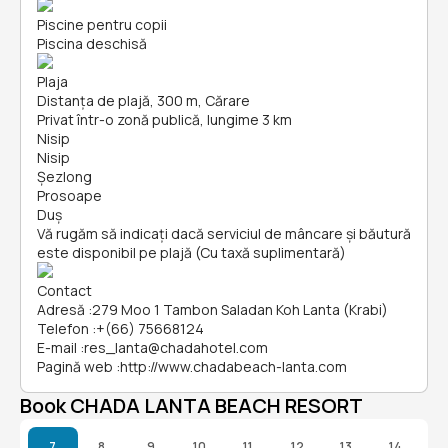
Piscine pentru copii
Piscina deschisă
Plaja
Distanța de plajă, 300 m, Cărare
Privat într-o zonă publică, lungime 3 km
Nisip
Nisip
Șezlong
Prosoape
Duș
Vă rugăm să indicați dacă serviciul de mâncare și băutură
este disponibil pe plajă (Cu taxă suplimentară)
Contact
Adresă
:
279 Moo 1 Tambon Saladan Koh Lanta (Krabi)
Telefon
:
+(66) 75668124
E-mail
:
res_lanta@chadahotel.com
Pagină web
:
http://www.chadabeach-lanta.com
Book CHADA LANTA BEACH RESORT
7
8
9
10
11
12
13
14