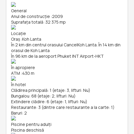
General
Anul de construcție
:
2009
Suprafața totală
:
32 375 mp
Locație
Oraș
:
Koh Lanta
În 2 km din centrul orasului CancelKoh Lanta. În 14 km din
orasul de Koh Lanta
În 96 km de la aeroport Phuket INT Airport-HKT
În apropiere
ATM
:
430 m
În hotel
Clădirea principală: 1 (etaje: 3, lifturi: Nu)
Bungalou: 68 (etaje: 2, lifturi: Nu)
Extindere clădire: 6 (etaje: 1, lifturi: Nu)
Restaurante: 3 (dintre care restaurante a la carte: 1)
Baruri: 2
Piscine pentru adulți
Piscina deschisă