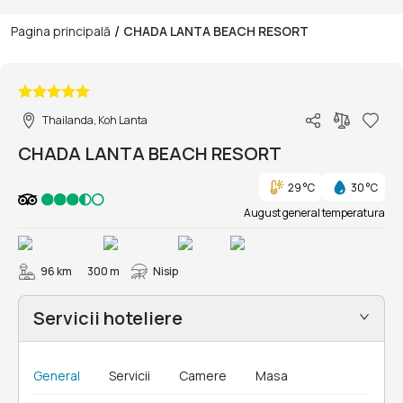
/
Pagina principală
CHADA LANTA BEACH RESORT
1/82
Thailanda, Koh Lanta
CHADA LANTA BEACH RESORT
29 °C
30 °C
August general temperatura
96 km
300 m
Nisip
Servicii hoteliere
General
Servicii
Camere
Masa