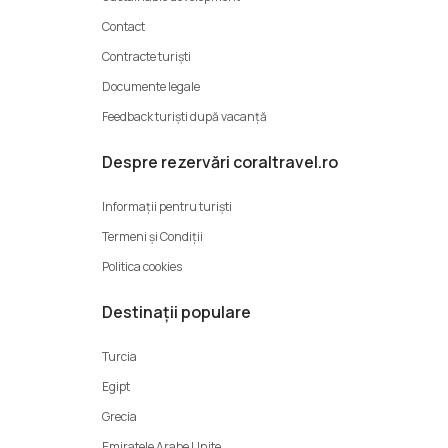
Contact
Contracte turiști
Documente legale
Feedback turiști după vacanță
Despre rezervări coraltravel.ro
Informații pentru turiști
Termeni şi Condiții
Politica cookies
Destinații populare
Turcia
Egipt
Grecia
Emiratele Arabe Unite