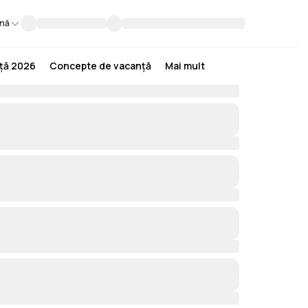
nă
nță 2026
Concepte de vacanță
Mai mult