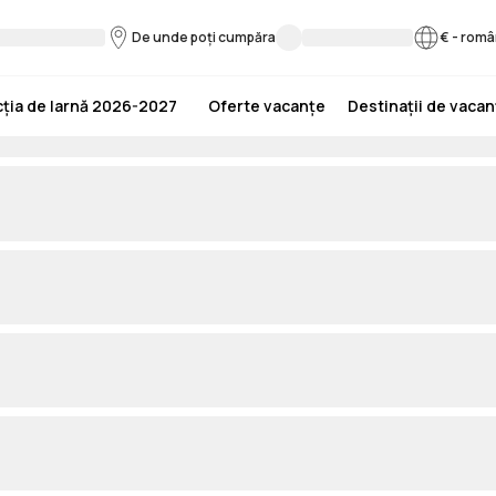
De unde poți cumpăra
€
-
româ
ția de Iarnă 2026-2027
Oferte vacanțe
Destinații de vaca