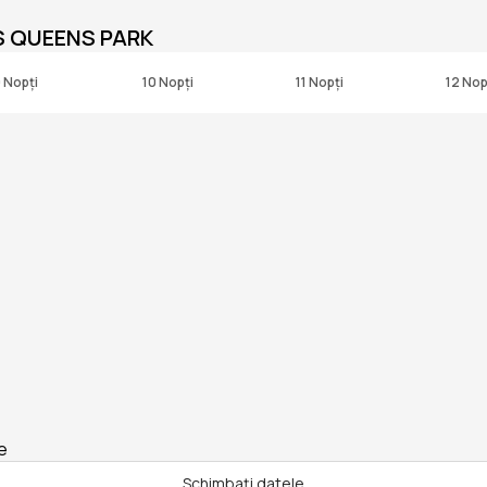
 QUEENS PARK
 Nopți
10 Nopți
11 Nopți
12 Nop
e
Schimbați datele