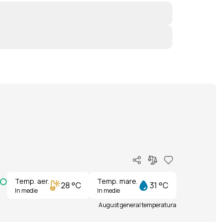
Temp. aer.
Temp. mare.
28 °C
31 °C
In medie
In medie
August general temperatura