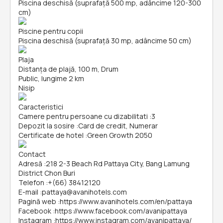
Piscina deschisă (suprafață 500 mp, adâncime 120-300
cm)
Piscine pentru copii
Piscina deschisă (suprafață 30 mp, adâncime 50 cm)
Plaja
Distanța de plajă, 100 m, Drum
Public, lungime 2 km
Nisip
Caracteristici
Camere pentru persoane cu dizabilitati
:
3
Depozit la sosire
:
Card de credit, Numerar
Certificate de hotel
:
Green Growth 2050
Contact
Adresă
:
218 2-3 Beach Rd Pattaya City, Bang Lamung
District Chon Buri
Telefon
:
+(66) 38412120
E-mail
:
pattaya@avanihotels.com
Pagină web
:
https://www.avanihotels.com/en/pattaya
Facebook
:
https://www.facebook.com/avanipattaya
Instagram
:
https://www.instagram.com/avanipattaya/