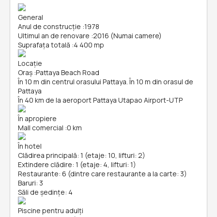
General
Anul de construcție
:
1978
Ultimul an de renovare
:
2016 (Numai camere)
Suprafața totală
:
4 400 mp
Locație
Oraș
:
Pattaya Beach Road
În 10 m din centrul orasului Pattaya. În 10 m din orasul de
Pattaya
În 40 km de la aeroport Pattaya Utapao Airport-UTP
În apropiere
Mall comercial
:
0 km
În hotel
Clădirea principală: 1 (etaje: 10, lifturi: 2)
Extindere clădire: 1 (etaje: 4, lifturi: 1)
Restaurante: 6 (dintre care restaurante a la carte: 3)
Baruri: 3
Săli de ședințe: 4
Piscine pentru adulți