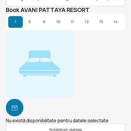
Book AVANI PATTAYA RESORT
7
8
9
10
11
12
13
14
Nu există disponibilitate pentru datele selectate
Schimbați datele