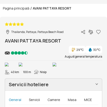
/
Pagina principală
AVANI PATTAYA RESORT
1/224
Thailanda, Pattaya, Pattaya Beach Road
AVANI PATTAYA RESORT
29 °C
30 °C
August general temperatura
40 km
100 m
Nisip
Servicii hoteliere
General
Servicii
Camere
Masa
MICE