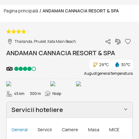
/
Pagina principală
ANDAMAN CANNACIA RESORT & SPA
1/39
Thailanda, Phuket, Kata Main Beach
ANDAMAN CANNACIA RESORT & SPA
29 °C
30 °C
August general temperatura
45 km
300 m
Nisip
Servicii hoteliere
General
Servicii
Camere
Masa
MICE