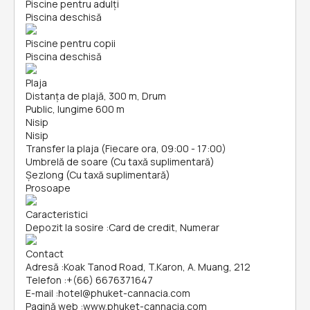
Piscine pentru adulți
Piscina deschisă
Piscine pentru copii
Piscina deschisă
Plaja
Distanța de plajă, 300 m, Drum
Public, lungime 600 m
Nisip
Nisip
Transfer la plaja (Fiecare ora, 09:00 - 17:00)
Umbrelă de soare (Cu taxă suplimentară)
Șezlong (Cu taxă suplimentară)
Prosoape
Caracteristici
Depozit la sosire
:
Card de credit, Numerar
Contact
Adresă
:
Koak Tanod Road, T.Karon, A. Muang, 212
Telefon
:
+(66) 6676371647
E-mail
:
hotel@phuket-cannacia.com
Pagină web
:
www.phuket-cannacia.com