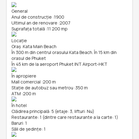
General
Anul de construcție
:
1900
Ultimul an de renovare
:
2007
Suprafața totală
:
11 200 mp
Locație
Oraș
:
Kata Main Beach
În 300 m din centrul orasului Kata Beach. În 15 km din
orasul de Phuket
În 45 km de la aeroport Phuket INT Airport-HKT
În apropiere
Mall comercial
:
200 m
Stație de autobuz sau metrou
:
350 m
ATM
:
200 m
În hotel
Clădirea principală: 5 (etaje: 3, lifturi: Nu)
Restaurante: 1 (dintre care restaurante a la carte: 1)
Baruri: 1
Săli de ședințe: 1