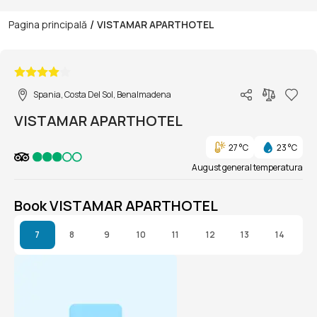
/
Pagina principală
VISTAMAR APARTHOTEL
1/1
Spania, Costa Del Sol, Benalmadena
VISTAMAR APARTHOTEL
27 °C
23 °C
August general temperatura
Book VISTAMAR APARTHOTEL
7
8
9
10
11
12
13
14