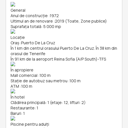
General
Anul de construcție
:
1972
Ultimul an de renovare
:
2019 (Toate, Zone publice)
Suprafața totală
:
5 000 mp
Locație
Oraș
:
Puerto De La Cruz
În 1 km din centrul orasului Puerto De La Cruz. În 38 km din
orasul de Tenerife
În 91 km de la aeroport Reina Sofia (A/P South)-TFS
În apropiere
Mall comercial
:
100 m
Stație de autobuz sau metrou
:
100 m
ATM
:
100 m
În hotel
Clădirea principală: 1 (etaje: 12, lifturi: 2)
Restaurante: 1
Baruri: 1
Piscine pentru adulți