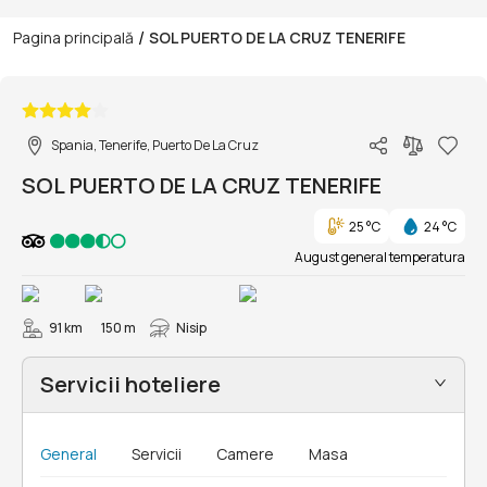
/
Pagina principală
SOL PUERTO DE LA CRUZ TENERIFE
1/21
Spania, Tenerife, Puerto De La Cruz
SOL PUERTO DE LA CRUZ TENERIFE
25 °C
24 °C
August general temperatura
91 km
150 m
Nisip
Servicii hoteliere
General
Servicii
Camere
Masa