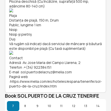
Piscina deschisă (Cu încălzire, suprafață 500 mp,
adâncime 80-140 cm)
Plaja
Distanța de plajă, 150 m, Drum
Public, lungime 1 km
Nisip
Nisip și pietriş
Duș
Vă rugăm să indicați dacă serviciul de mâncare și băutură
este disponibil pe plajă (Cu taxă suplimentară)
Contact
Adresă
:
Av. Jose Maria del Campo Llarena, 2
Telefon
:
+(34) 922384151
E-mail
:
sol.puertodelacruz@melia.com
Pagină web
:
https://www.melia.com/es/hoteles/espana/tenerife/sol-
puerto-de-la-cruz/index.htm
Book SOL PUERTO DE LA CRUZ TENERIFE
7
8
9
10
11
12
13
14