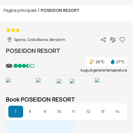
/
Pagina principală
POSEIDON RESORT
1/1
Spania, Costa Blanca, Benidorm
POSEIDON RESORT
28 °C
27 °C
August general temperatura
Book POSEIDON RESORT
7
8
9
10
11
12
13
14