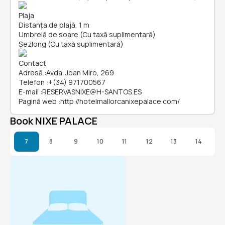
Plaja
Distanța de plajă, 1 m
Umbrelă de soare (Cu taxă suplimentară)
Șezlong (Cu taxă suplimentară)
Contact
Adresă
:
Avda. Joan Miro, 269
Telefon
:
+(34) 971700567
E-mail
:
RESERVASNIXE@H-SANTOS.ES
Pagină web
:
http://hotelmallorcanixepalace.com/
Book NIXE PALACE
7
8
9
10
11
12
13
14