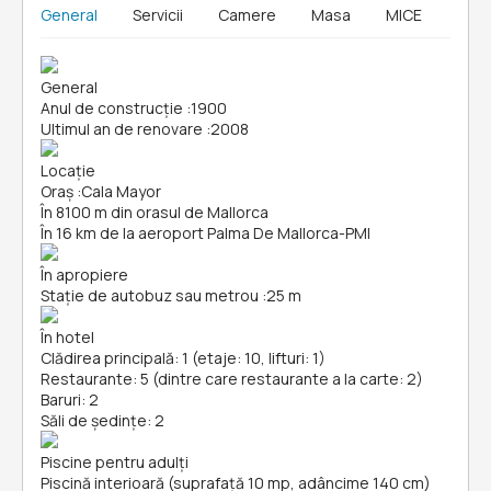
General
Servicii
Camere
Masa
MICE
General
Anul de construcție
:
1900
Ultimul an de renovare
:
2008
Locație
Oraș
:
Cala Mayor
În 8100 m din orasul de Mallorca
În 16 km de la aeroport Palma De Mallorca-PMI
În apropiere
Stație de autobuz sau metrou
:
25 m
În hotel
Clădirea principală: 1 (etaje: 10, lifturi: 1)
Restaurante: 5 (dintre care restaurante a la carte: 2)
Baruri: 2
Săli de ședințe: 2
Piscine pentru adulți
Piscină interioară (suprafață 10 mp, adâncime 140 cm)