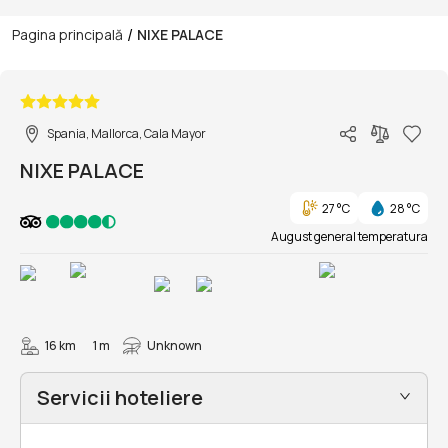
/
Pagina principală
NIXE PALACE
1/27
Spania, Mallorca, Cala Mayor
NIXE PALACE
27 °C
28 °C
August general temperatura
16 km
1 m
Unknown
Servicii hoteliere