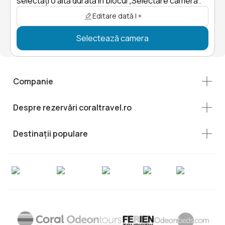
selectați o altă durată în blocul „Selectare cameră”.
Editare dată | ×
Selectează camera
Companie
Despre rezervări coraltravel.ro
Destinații populare