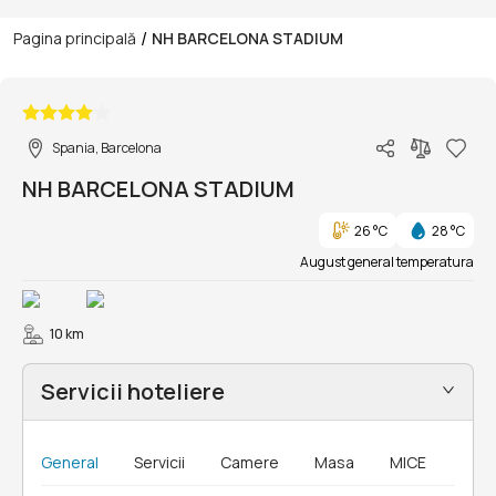
/
Pagina principală
NH BARCELONA STADIUM
1/16
Spania, Barcelona
NH BARCELONA STADIUM
26 °C
28 °C
August general temperatura
10 km
Servicii hoteliere
General
Servicii
Camere
Masa
MICE