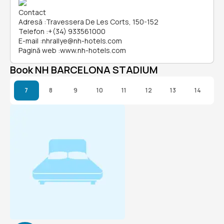
Contact
Adresă
:
Travessera De Les Corts, 150-152
Telefon
:
+(34) 933561000
E-mail
:
nhrallye@nh-hotels.com
Pagină web
:
www.nh-hotels.com
Book NH BARCELONA STADIUM
7
8
9
10
11
12
13
14