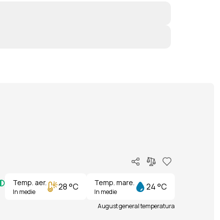
Temp. aer.
Temp. mare.
28 °C
24 °C
In medie
In medie
August general temperatura