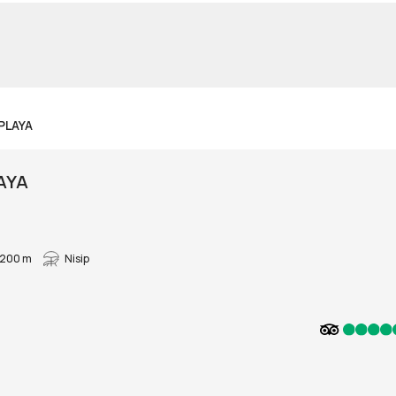
PLAYA
AYA
200 m
Nisip