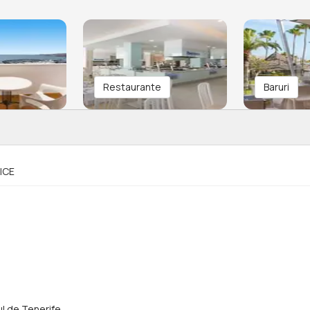
Restaurante
Baruri
ICE
ul de Tenerife