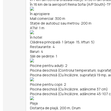
În 16 km de la aeroport Reina Sofia (A/P South)-T
În apropiere
Mall comercial
:
300 m
Stație de autobuz sau metrou
:
200 m
ATM
:
1 m
În hotel
Clădirea principală: 1 (etaje: 15, lifturi: 5)
Restaurante: 4
Baruri: 4
Săli de ședințe: 1
Piscine pentru adulți: 2
Piscina deschisă (Controlul temperaturii, supraf
Piscina deschisă (Cu încălzire, suprafață 19 mp,
Piscine pentru copii: 2
Piscina deschisă (Cu încălzire, adâncime 37 cm)
Piscina deschisă (Cu încălzire, adâncime 45-107 
Plaja
Distanța de plajă, 200 m, Drum