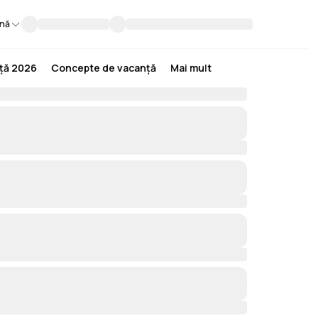
nă
nță 2026
Concepte de vacanță
Mai mult