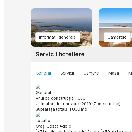
Informații generale
Camerele
Servicii hoteliere
General
Servicii
Camere
Masa
M
General
Anul de construcție
:
1980
Ultimul an de renovare
:
2019 (Zone publice)
Suprafața totală
:
1 000 mp
Locație
Oraș
:
Costa Adeje
În 7 km din centrul orasului Adeje. În 50 m din oras