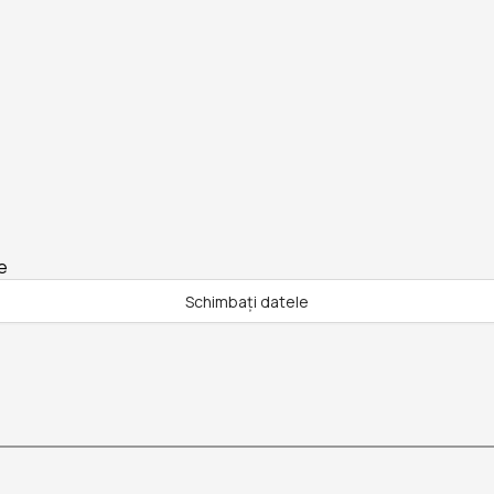
e
Schimbați datele