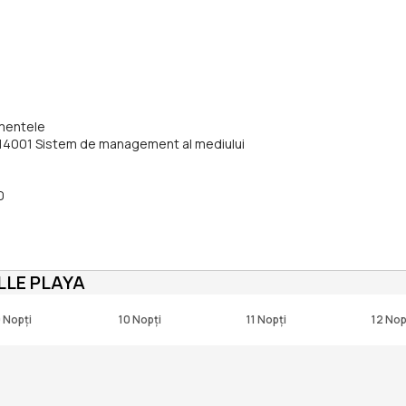
umentele
O 14001 Sistem de management al mediului
0
LLE PLAYA
 Nopți
10 Nopți
11 Nopți
12 Nop