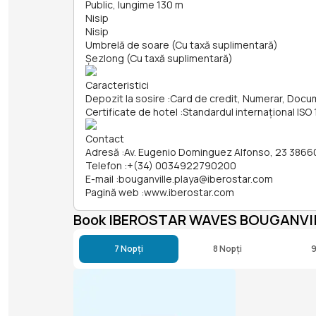
Public, lungime 130 m
Nisip
Nisip
Umbrelă de soare (Cu taxă suplimentară)
Șezlong (Cu taxă suplimentară)
Caracteristici
Depozit la sosire
:
Card de credit, Numerar, Doc
Certificate de hotel
:
Standardul internațional IS
Contact
Adresă
:
Av. Eugenio Dominguez Alfonso, 23 3866
Telefon
:
+(34) 0034922790200
E-mail
:
bouganville.playa@iberostar.com
Pagină web
:
www.iberostar.com
Book IBEROSTAR WAVES BOUGANVI
7 Nopți
8 Nopți
9