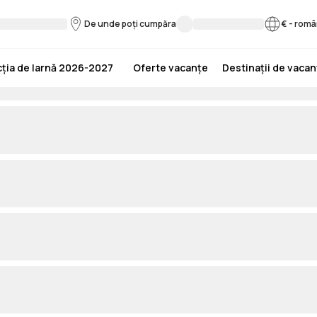
De unde poți cumpăra
€
-
româ
ția de Iarnă 2026-2027
Oferte vacanțe
Destinații de vaca