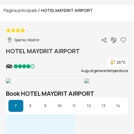
/
Pagina principală
HOTEL MAYDRIT AIRPORT
1/1
Spania, Madrid
HOTEL MAYDRIT AIRPORT
28 °C
August general temperatura
Book HOTEL MAYDRIT AIRPORT
7
8
9
10
11
12
13
14