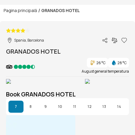
/
Pagina principală
GRANADOS HOTEL
1/1
Spania, Barcelona
GRANADOS HOTEL
26 °C
28 °C
August general temperatura
Book GRANADOS HOTEL
7
8
9
10
11
12
13
14