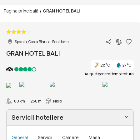
/
Pagina principală
GRAN HOTEL BALI
1/11
Spania, Costa Blanca, Benidorm
GRAN HOTEL BALI
28 °C
27 °C
August general temperatura
60 km
250 m
Nisip
Servicii hoteliere
General
Servicii
Camere
Masa