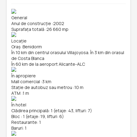
General
Anul de construcție
:
2002
Suprafața totală
:
26 660 mp
Locație
Oraș
:
Benidorm
În 10 km din centrul orasului Villajoyosa. În 3 km din orasul
de Costa Blanca
În 60 km de la aeroport Alicante-ALC
În apropiere
Mall comercial
:
3 km
Stație de autobuz sau metrou
:
10 m
ATM
:
1 m
În hotel
Clădirea principală: 1 (etaje: 43, lifturi: 7)
Bloc : 1 (etaje: 19, lifturi: 6)
Restaurante: 1
Baruri: 1