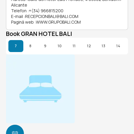
Alicante
Telefon
:
+(34) 966815200
E-mail
:
RECEPCIONBALI@BALI.COM
Pagină web
:
WWW.GRUPOBALI.COM
Book GRAN HOTEL BALI
7
8
9
10
11
12
13
14