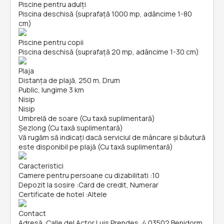
Piscine pentru adulți
Piscina deschisă (suprafață 1000 mp, adâncime 1-80
cm)
Piscine pentru copii
Piscina deschisă (suprafață 20 mp, adâncime 1-30 cm)
Plaja
Distanța de plajă, 250 m, Drum
Public, lungime 3 km
Nisip
Nisip
Umbrelă de soare (Cu taxă suplimentară)
Șezlong (Cu taxă suplimentară)
Vă rugăm să indicați dacă serviciul de mâncare și băutură
este disponibil pe plajă (Cu taxă suplimentară)
Caracteristici
Camere pentru persoane cu dizabilitati
:
10
Depozit la sosire
:
Card de credit, Numerar
Certificate de hotel
:
Altele
Contact
Adresă
:
Calle del Actor Luis Prendes, 4 03502 Benidorm