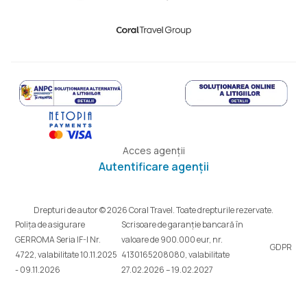
Acces agenții
Autentificare agenții
Drepturi de autor © 2026 Coral Travel. Toate drepturile rezervate.
Polița de asigurare
Scrisoare de garanție bancară în
GERROMA Seria IF-I Nr.
valoare de 900.000 eur, nr.
GDPR
4722, valabilitate 10.11.2025
4130165208080, valabilitate
- 09.11.2026
27.02.2026 – 19.02.2027