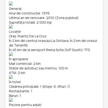
General
Anul de construcție
:
1976
Ultimul an de renovare
:
2010 (Zone publice)
Suprafața totală
:
2 000 mp
Locație
Oraș
:
Puerto De La Cruz
În 2 km din centrul orasului La Orotava. În 2 km din orasul
de Tenerife
În 45 km de la aeroport Reina Sofia (A/P South)-TFS
În apropiere
Mall comercial
:
2 km
Stație de autobuz sau metrou
:
100 m
ATM
:
2 km
În hotel
Clădirea principală: 1 (etaje: 6, lifturi: 1)
Restaurante: 1
Baruri: 1
Piscine pentru adulți