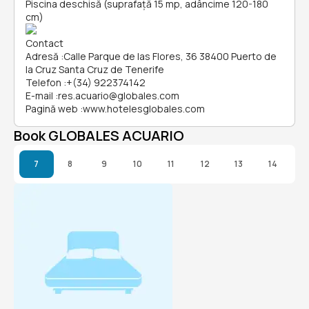
Piscina deschisă (suprafață 15 mp, adâncime 120-180
cm)
Contact
Adresă
:
Calle Parque de las Flores, 36 38400 Puerto de
la Cruz Santa Cruz de Tenerife
Telefon
:
+(34) 922374142
E-mail
:
res.acuario@globales.com
Pagină web
:
www.hotelesglobales.com
Book GLOBALES ACUARIO
7
8
9
10
11
12
13
14