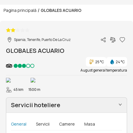
/
Pagina principală
GLOBALES ACUARIO
1/25
Spania, Tenerife, Puerto De La Cruz
GLOBALES ACUARIO
25 °C
24 °C
August general temperatura
45 km
1500 m
Servicii hoteliere
General
Servicii
Camere
Masa