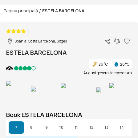
/
Pagina principală
ESTELA BARCELONA
1/1
Spania, Costa Barcelona, Sitges
ESTELA BARCELONA
26 °C
28 °C
August general temperatura
Book ESTELA BARCELONA
7
8
9
10
11
12
13
14