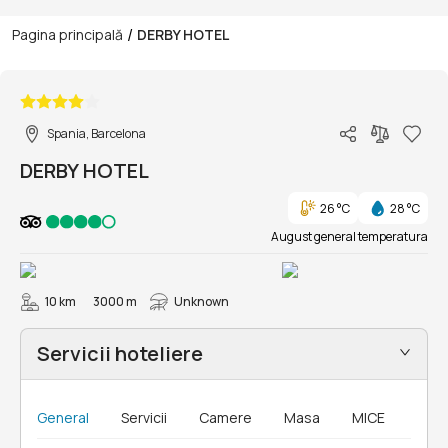
/
Pagina principală
DERBY HOTEL
1/8
Spania, Barcelona
DERBY HOTEL
26 °C
28 °C
August general temperatura
10 km
3000 m
Unknown
Servicii hoteliere
General
Servicii
Camere
Masa
MICE