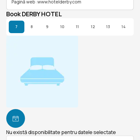
Pagină web
:
www.hotelderby.com
Book DERBY HOTEL
7
8
9
10
11
12
13
14
Nu există disponibilitate pentru datele selectate