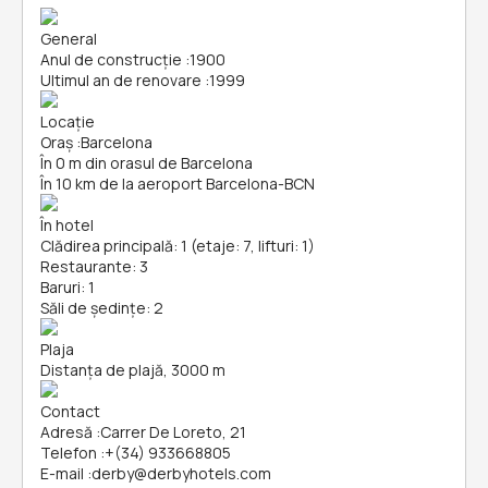
General
Anul de construcție
:
1900
Ultimul an de renovare
:
1999
Locație
Oraș
:
Barcelona
În 0 m din orasul de Barcelona
În 10 km de la aeroport Barcelona-BCN
În hotel
Clădirea principală: 1 (etaje: 7, lifturi: 1)
Restaurante: 3
Baruri: 1
Săli de ședințe: 2
Plaja
Distanța de plajă, 3000 m
Contact
Adresă
:
Carrer De Loreto, 21
Telefon
:
+(34) 933668805
E-mail
:
derby@derbyhotels.com