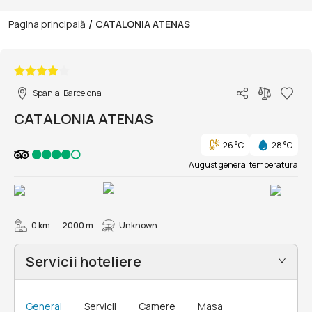
/
Pagina principală
CATALONIA ATENAS
1/36
Spania, Barcelona
CATALONIA ATENAS
26 °C
28 °C
August general temperatura
0 km
2000 m
Unknown
Servicii hoteliere
General
Servicii
Camere
Masa