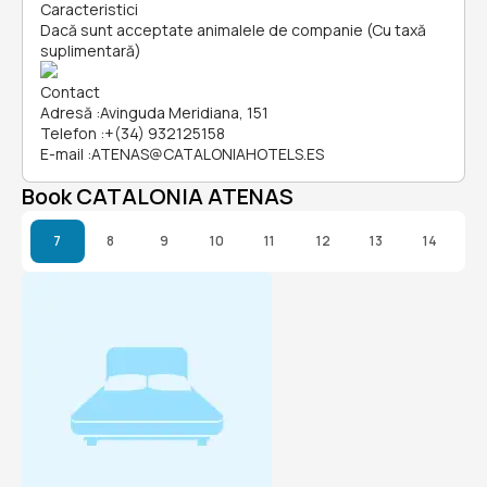
Caracteristici
Dacă sunt acceptate animalele de companie (Cu taxă
suplimentară)
Contact
Adresă
:
Avinguda Meridiana, 151
Telefon
:
+(34) 932125158
E-mail
:
ATENAS@CATALONIAHOTELS.ES
Book CATALONIA ATENAS
7
8
9
10
11
12
13
14