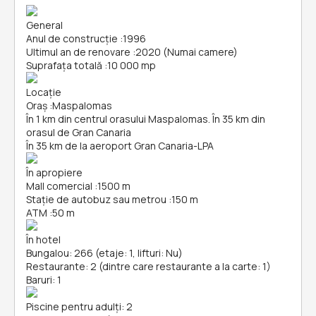
General
Anul de construcție
:
1996
Ultimul an de renovare
:
2020 (Numai camere)
Suprafața totală
:
10 000 mp
Locație
Oraș
:
Maspalomas
În 1 km din centrul orasului Maspalomas. În 35 km din
orasul de Gran Canaria
În 35 km de la aeroport Gran Canaria-LPA
În apropiere
Mall comercial
:
1500 m
Stație de autobuz sau metrou
:
150 m
ATM
:
50 m
În hotel
Bungalou: 266 (etaje: 1, lifturi: Nu)
Restaurante: 2 (dintre care restaurante a la carte: 1)
Baruri: 1
Piscine pentru adulți: 2