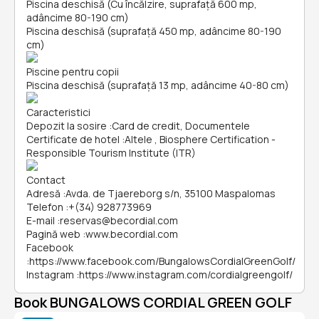
Piscina deschisă (Cu încălzire, suprafață 600 mp,
adâncime 80-190 cm)
Piscina deschisă (suprafață 450 mp, adâncime 80-190
cm)
Piscine pentru copii
Piscina deschisă (suprafață 13 mp, adâncime 40-80 cm)
Caracteristici
Depozit la sosire
:
Card de credit, Documentele
Certificate de hotel
:
Altele , Biosphere Certification -
Responsible Tourism Institute (ITR)
Contact
Adresă
:
Avda. de Tjaereborg s/n, 35100 Maspalomas
Telefon
:
+(34) 928773969
E-mail
:
reservas@becordial.com
Pagină web
:
www.becordial.com
Facebook
:
https://www.facebook.com/BungalowsCordialGreenGolf/
Instagram
:
https://www.instagram.com/cordialgreengolf/
Book BUNGALOWS CORDIAL GREEN GOLF