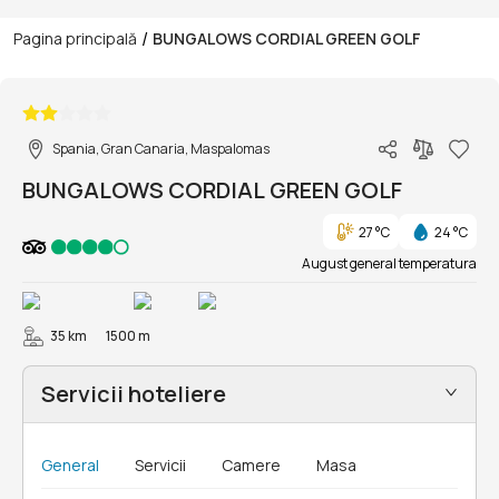
/
Pagina principală
BUNGALOWS CORDIAL GREEN GOLF
1/82
Spania, Gran Canaria, Maspalomas
BUNGALOWS CORDIAL GREEN GOLF
27 °C
24 °C
August general temperatura
35 km
1500 m
Servicii hoteliere
General
Servicii
Camere
Masa