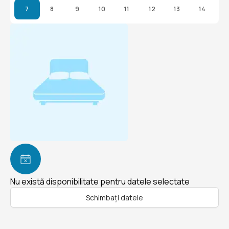
7
8
9
10
11
12
13
14
Nu există disponibilitate pentru datele selectate
Schimbați datele