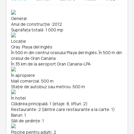
General
Anul de construcție
:
2012
Suprafața totală
:
1 000 mp
Locație
Oraș
:
Playa del Inglés
În 500 m din centrul orasului Playa del Inglés. În 500 m din
orasul de Gran Canaria
În 35 km de la aeroport Gran Canaria-LPA
În apropiere
Mall comercial
:
500 m
Stație de autobuz sau metrou
:
500 m
În hotel
Clădirea principală: 1 (etaje: 8, lifturi: 2)
Restaurante: 2 (dintre care restaurante a la carte: 1)
Baruri: 1
Săli de ședințe: 1
Piscine pentru adulți: 2