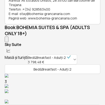
Adresă
:
Av. Estados Unidos, 28 35100 San Bartolomé de
Tirajana
Telefon
:
+(34) 928563400
E-mail
:
stay@bohemia-grancanaria.com
Pagină web
:
www.bohemia-grancanaria.com
Book BOHEMIA SUITES & SPA (ADULTS
ONLY 18+)
Sky Suite
Masă și turiști
Bed&Breakfast - Adulți:2
3 798,48 €
Bed&Breakfast - Adulți:2
3