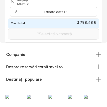
Adulți: 2
Editare dată | ×
3 798,48 €
Cost total
Selectați o cameră
Companie
Despre rezervări coraltravel.ro
Destinații populare